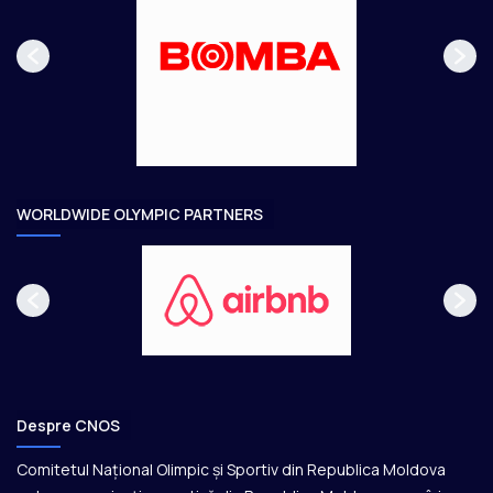
p
m
a
ă
g
t
e
o
a
r
e
WORLDWIDE OLYMPIC PARTNERS
Despre CNOS
Comitetul Național Olimpic și Sportiv din Republica Moldova