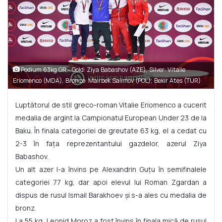
Podium 63kg GR - Gold: Ziya Babashov (AZE), Silver: Vitalie
Eriomenco (MDA), Bronze: Mairbek Salimov (POL), Bekir Ates (TUR)
Luptătorul de stil greco-roman Vitalie Eriomenco a cucerit
medalia de argint la Campionatul European Under 23 de la
Baku. În finala categoriei de greutate 63 kg, el a cedat cu
2-3 în fața reprezentantului gazdelor, azerul Ziya
Babashov.
Un alt azer l-a învins pe Alexandrin Guțu în semifinalele
categoriei 77 kg, dar apoi elevul lui Roman Zgardan a
dispus de rusul Ismail Barakhoev și s-a ales cu medalia de
bronz.
La 55 kg, Leonid Moroz a fost învins în finala mică de rusul