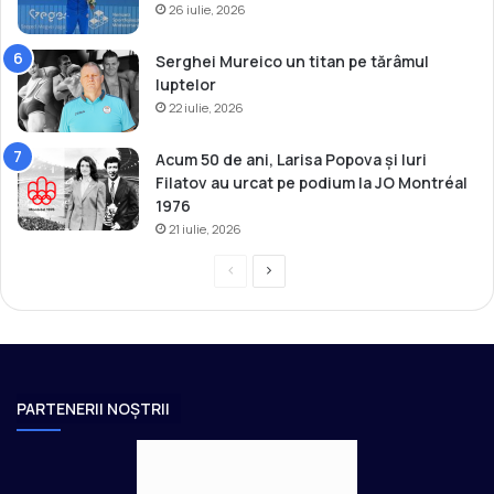
26 iulie, 2026
Serghei Mureico un titan pe tărâmul
luptelor
22 iulie, 2026
Acum 50 de ani, Larisa Popova și Iuri
Filatov au urcat pe podium la JO Montréal
1976
21 iulie, 2026
P
P
r
a
e
g
v
i
i
n
PARTENERII NOȘTRII
o
a
u
u
s
r