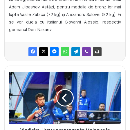
Adam Ulbashev. Astăzi, pentru medalia de bronz lor mai
lupta Vasile Zabica (72 kg) și Alexandru Solovei (82 kg). Ei
se vor duela cu italianul Giovanni Alessio, respectiv
germanul Deni Nakaev.
V
l
a
d
i
s
l
a
v
U