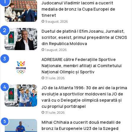
O
Judocanul Vladimir Iacomi a cucerit
l
medalia de bronz la Cupa Europei de
i
tineret
m
9 august, 2026
p
Duetul de platină | Efim Josanu, Jurnalist,
i
scriitor, eseist, primul președinte al CNOS
c
din Republica Moldova
”
1 august, 2026
ADRESARE către Federațiile Sportive
Naționale, membri afiliați ai Comitetului
Național Olimpic și Sportiv
31 iulie, 2026
JO de la Atlanta 1996: 30 de ani de la prima
evoluție a sportivilor moldoveni la JO de
vară cu o Delegație olimpică separată și
cu propriul portdrapel
31 iulie, 2026
Mihai Chihaia a cucerit două medalii de
bronz la Europenele U23 de la Szeged