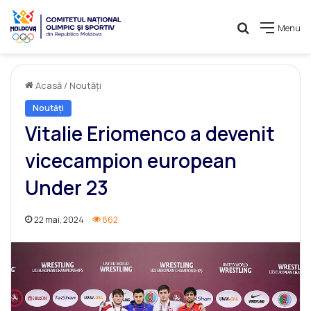
Caută
Menu
Acasă
/
Noutăți
Noutăți
Vitalie Eriomenco a devenit
vicecampion european
Under 23
22 mai, 2024
862