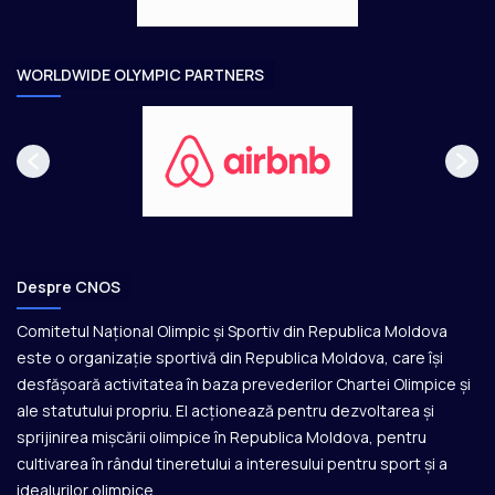
a
r
e
WORLDWIDE OLYMPIC PARTNERS
Despre CNOS
Comitetul Național Olimpic și Sportiv din Republica Moldova
este o organizație sportivă din Republica Moldova, care își
desfășoară activitatea în baza prevederilor Chartei Olimpice și
ale statutului propriu. El acționează pentru dezvoltarea și
sprijinirea mișcării olimpice în Republica Moldova, pentru
cultivarea în rândul tineretului a interesului pentru sport și a
idealurilor olimpice.