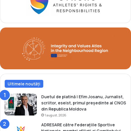
l
e
a
n
u
î
n
e
t
a
p
a
a
Ultimele noutăți
5
-
a
Duetul de platină | Efim Josanu, Jurnalist,
a
scriitor, eseist, primul președinte al CNOS
T
din Republica Moldova
u
1 august, 2026
r
ADRESARE către Federațiile Sportive
u
Naționale, membri afiliați ai Comitetului