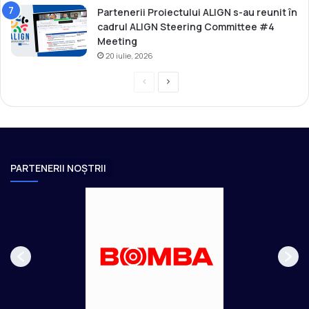
Partenerii Proiectului ALIGN s-au reunit în
cadrul ALIGN Steering Committee #4
Meeting
20 iulie, 2026
P
P
r
a
e
g
v
i
i
n
PARTENERII NOȘTRII
o
a
u
u
s
r
p
m
a
ă
g
t
e
o