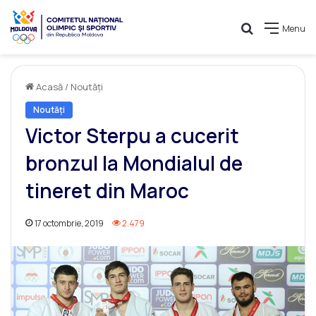
Caută
Menu
Acasă
/
Noutăți
Noutăți
Victor Sterpu a cucerit
bronzul la Mondialul de
tineret din Maroc
17 octombrie, 2019
2.479