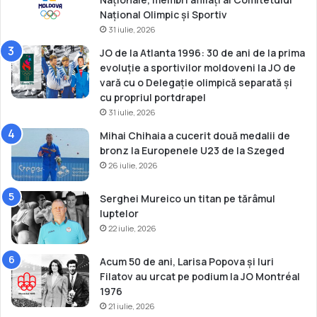
l
Național Olimpic și Sportiv
u
31 iulie, 2026
i
M
JO de la Atlanta 1996: 30 de ani de la prima
a
evoluție a sportivilor moldoveni la JO de
l
vară cu o Delegație olimpică separată și
a
cu propriul portdrapel
e
31 iulie, 2026
z
Mihai Chihaia a cucerit două medalii de
i
bronz la Europenele U23 de la Szeged
e
26 iulie, 2026
i
Serghei Mureico un titan pe tărâmul
luptelor
22 iulie, 2026
Acum 50 de ani, Larisa Popova și Iuri
Filatov au urcat pe podium la JO Montréal
1976
21 iulie, 2026