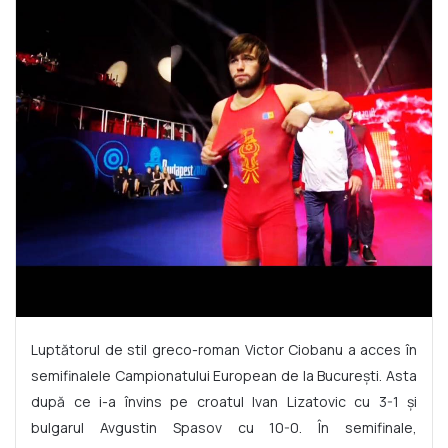
Luptătorul de stil greco-roman Victor Ciobanu a acces în
semifinalele Campionatului European de la București. Asta
după ce i-a învins pe croatul Ivan Lizatovic cu 3-1 și
bulgarul Avgustin Spasov cu 10-0. În semifinale,