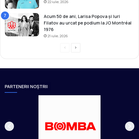
22 iulie, 2026
Acum 50 de ani, Larisa Popova și Iuri
Filatov au urcat pe podium la JO Montréal
1976
21 iulie, 2026
P
P
r
a
e
g
v
i
i
n
PARTENERII NOȘTRII
o
a
u
u
s
r
p
m
a
ă
g
t