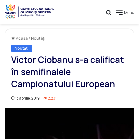
Caută
Menu
Acasă
/
Noutăți
Noutăți
Victor Ciobanu s-a calificat
în semifinalele
Campionatului European
13 aprilie, 2019
2.231