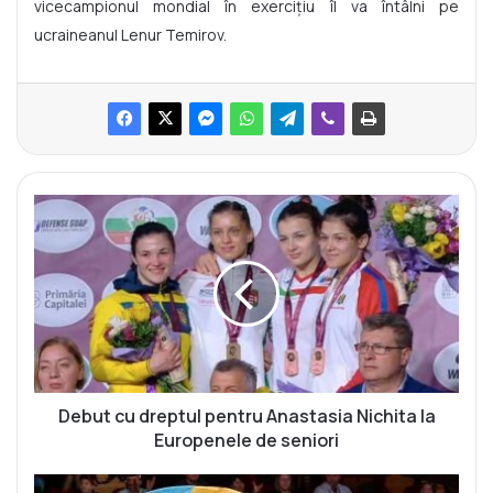
vicecampionul mondial în exercițiu îl va întâlni pe
ucraineanul Lenur Temirov.
D
e
b
u
t
c
u
d
r
e
Debut cu dreptul pentru Anastasia Nichita la
p
Europenele de seniori
t
u
V