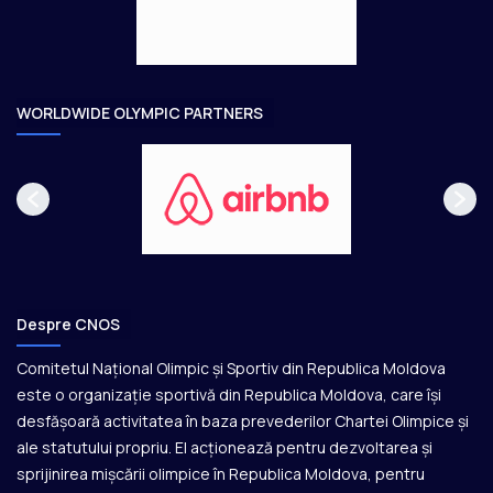
e
o
a
r
e
WORLDWIDE OLYMPIC PARTNERS
Despre CNOS
Comitetul Național Olimpic și Sportiv din Republica Moldova
este o organizație sportivă din Republica Moldova, care își
desfășoară activitatea în baza prevederilor Chartei Olimpice și
ale statutului propriu. El acționează pentru dezvoltarea și
sprijinirea mișcării olimpice în Republica Moldova, pentru