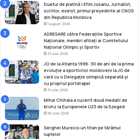
Duetul de platină | Efim Josanu, Jurnalist,
i
scriitor, eseist, primul președinte al CNOS
din Republica Moldova
1 august, 2026
ADRESARE către Federațiile Sportive
Naționale, membri afiliați ai Comitetului
Național Olimpic și Sportiv
31 iulie, 2026
JO de la Atlanta 1996: 30 de ani de la prima
evoluție a sportivilor moldoveni la JO de
vară cu o Delegație olimpică separată și
cu propriul portdrapel
31 iulie, 2026
Mihai Chihaia a cucerit două medalii de
bronz la Europenele U23 de la Szeged
26 iulie, 2026
Serghei Mureico un titan pe tărâmul
luptelor