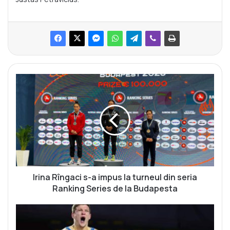
I
r
i
n
a
R
î
n
g
a
Irina Rîngaci s-a impus la turneul din seria
c
Ranking Series de la Budapesta
i
s
M
-
i