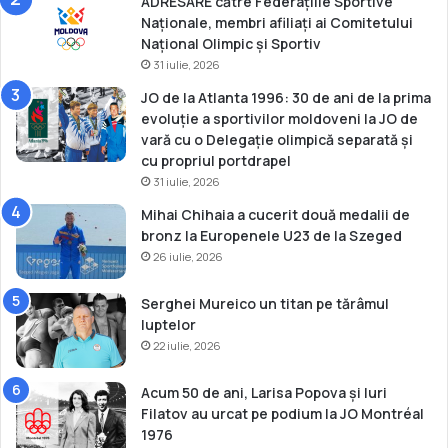
ADRESARE către Federațiile Sportive
a
k
Naționale, membri afiliați ai Comitetului
p
i
Național Olimpic și Sportiv
e
n
31 iulie, 2026
s
g
t
S
JO de la Atlanta 1996: 30 de ani de la prima
a
e
evoluție a sportivilor moldoveni la JO de
r
vară cu o Delegație olimpică separată și
i
cu propriul portdrapel
e
31 iulie, 2026
s
Mihai Chihaia a cucerit două medalii de
d
bronz la Europenele U23 de la Szeged
e
26 iulie, 2026
l
a
B
Serghei Mureico un titan pe tărâmul
u
luptelor
d
22 iulie, 2026
a
p
Acum 50 de ani, Larisa Popova și Iuri
e
Filatov au urcat pe podium la JO Montréal
s
1976