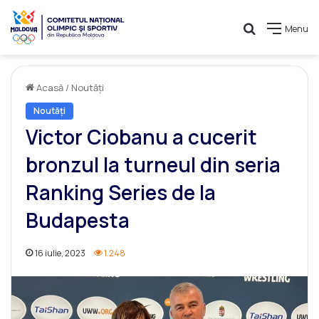
Caută
Menu
Acasă
/
Noutăți
Noutăți
Victor Ciobanu a cucerit
bronzul la turneul din seria
Ranking Series de la
Budapesta
16 iulie, 2023
1.248