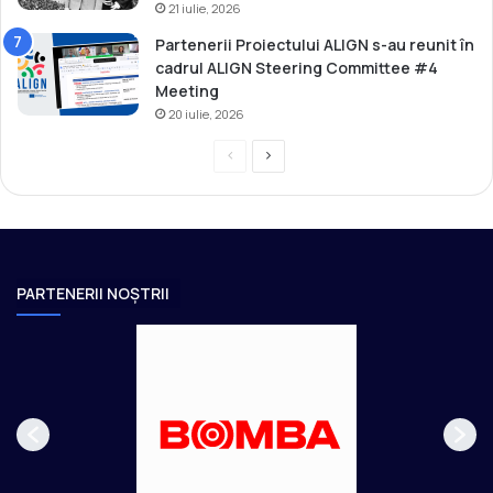
t
21 iulie, 2026
a
Partenerii Proiectului ALIGN s-au reunit în
cadrul ALIGN Steering Committee #4
Meeting
20 iulie, 2026
P
P
r
a
e
g
v
i
i
n
PARTENERII NOȘTRII
o
a
u
u
s
r
p
m
a
ă
g
t