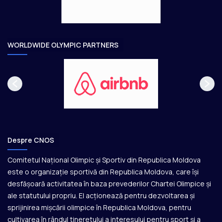
e
o
a
r
e
WORLDWIDE OLYMPIC PARTNERS
Despre CNOS
Comitetul Național Olimpic și Sportiv din Republica Moldova
este o organizație sportivă din Republica Moldova, care își
desfășoară activitatea în baza prevederilor Chartei Olimpice și
ale statutului propriu. El acționează pentru dezvoltarea și
sprijinirea mișcării olimpice în Republica Moldova, pentru
cultivarea în rândul tineretului a interesului pentru sport și a