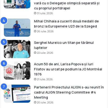
vară cu o Delegație olimpică separată și
cu propriul portdrapel
31 iulie, 2026
Mihai Chihaia a cucerit două medalii de
bronz la Europenele U23 de la Szeged
26 iulie, 2026
Serghei Mureico un titan pe tărâmul
luptelor
22 iulie, 2026
Acum 50 de ani, Larisa Popova și Iuri
Filatov au urcat pe podium la JO Montréal
1976
21 iulie, 2026
Partenerii Proiectului ALIGN s-au reunit în
cadrul ALIGN Steering Committee #4
Meeting
20 iulie, 2026