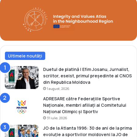
i
!
l
e
O
l
i
m
p
i
Ultimele noutăți
c
e
Duetul de platină | Efim Josanu, Jurnalist,
!
scriitor, eseist, primul președinte al CNOS
din Republica Moldova
1 august, 2026
ADRESARE către Federațiile Sportive
Naționale, membri afiliați ai Comitetului
Național Olimpic și Sportiv
31 iulie, 2026
JO de la Atlanta 1996: 30 de ani de la prima
evoluție a sportivilor moldoveni la JO de