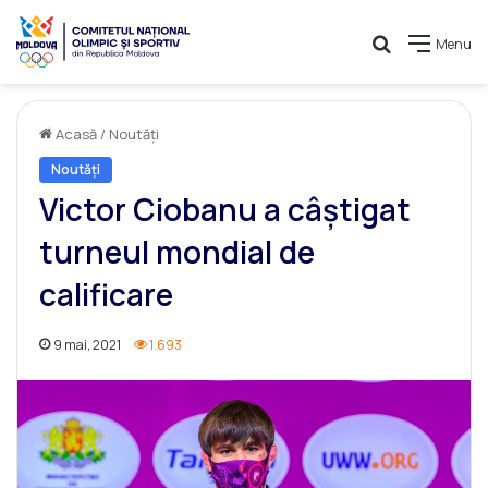
Caută
Menu
Acasă
/
Noutăți
Noutăți
Victor Ciobanu a câștigat
turneul mondial de
calificare
9 mai, 2021
1.693