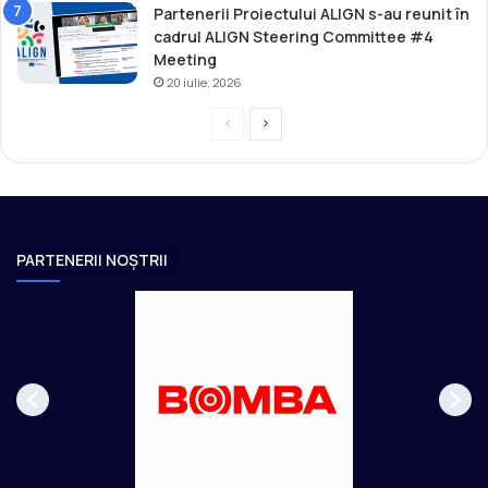
Partenerii Proiectului ALIGN s-au reunit în
cadrul ALIGN Steering Committee #4
Meeting
20 iulie, 2026
P
P
r
a
e
g
v
i
i
n
PARTENERII NOȘTRII
o
a
u
u
s
r
p
m
a
ă
g
t
e
o