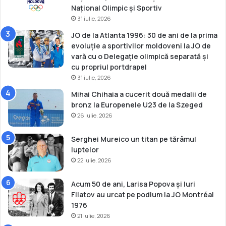
a
u
Național Olimpic și Sportiv
O
l
31 iulie, 2026
s
d
l
i
JO de la Atlanta 1996: 30 de ani de la prima
o
n
evoluție a sportivilor moldoveni la JO de
B
vară cu o Delegație olimpică separată și
u
cu propriul portdrapel
l
31 iulie, 2026
g
Mihai Chihaia a cucerit două medalii de
a
bronz la Europenele U23 de la Szeged
r
26 iulie, 2026
i
a
Serghei Mureico un titan pe tărâmul
luptelor
22 iulie, 2026
Acum 50 de ani, Larisa Popova și Iuri
Filatov au urcat pe podium la JO Montréal
1976
21 iulie, 2026