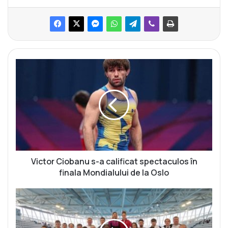
V
i
c
t
o
r
C
i
o
b
Victor Ciobanu s-a calificat spectaculos în
a
finala Mondialului de la Oslo
n
u
Î
s
n
-
o
a
t