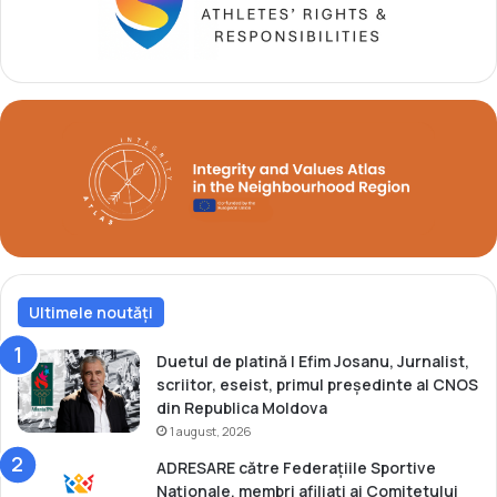
n
r
f
i
i
t
n
8
a
6
l
d
a
e
M
m
o
e
n
d
d
a
i
l
a
i
l
Ultimele noutăți
i
u
l
l
a
Duetul de platină | Efim Josanu, Jurnalist,
u
t
scriitor, eseist, primul președinte al CNOS
i
u
din Republica Moldova
d
r
1 august, 2026
e
n
ADRESARE către Federațiile Sportive
l
e
Naționale, membri afiliați ai Comitetului