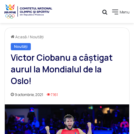
Caută
Menu
Acasă
/
Noutăți
Noutăți
Victor Ciobanu a câștigat
aurul la Mondialul de la
Oslo!
9 octombrie, 2021
7.161