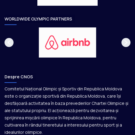
a
r
e
WORLDWIDE OLYMPIC PARTNERS
Despre CNOS
Comitetul Național Olimpic și Sportiv din Republica Moldova
este o organizație sportivă din Republica Moldova, care își
desfășoară activitatea în baza prevederilor Chartei Olimpice și
ale statutului propriu. El acționează pentru dezvoltarea și
sprijinirea mișcării olimpice în Republica Moldova, pentru
cultivarea în rândul tineretului a interesului pentru sport și a
idealurilor olimpice.