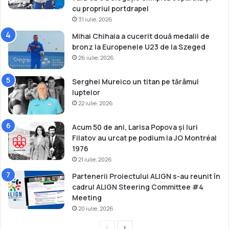
p
cu propriul portdrapel
i
31 iulie, 2026
o
Mihai Chihaia a cucerit două medalii de
n
bronz la Europenele U23 de la Szeged
a
26 iulie, 2026
t
u
l
Serghei Mureico un titan pe tărâmul
n
luptelor
a
22 iulie, 2026
ț
i
Acum 50 de ani, Larisa Popova și Iuri
o
Filatov au urcat pe podium la JO Montréal
n
1976
a
21 iulie, 2026
l
Partenerii Proiectului ALIGN s-au reunit în
d
cadrul ALIGN Steering Committee #4
e
Meeting
î
20 iulie, 2026
n
o
P
P