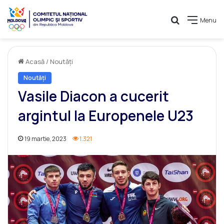
Caută
Menu
Acasă
/
Noutăți
Noutăți
Vasile Diacon a cucerit
argintul la Europenele U23
19 martie, 2023
1.321