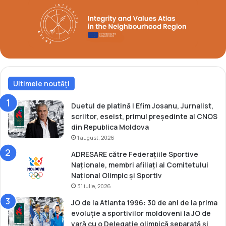
l
a
r
a
ț
i
c
Ultimele noutăți
e
i
m
Duetul de platină | Efim Josanu, Jurnalist,
a
scriitor, eseist, primul președinte al CNOS
i
din Republica Moldova
b
1 august, 2026
u
ADRESARE către Federațiile Sportive
n
Naționale, membri afiliați ai Comitetului
i
Național Olimpic și Sportiv
l
31 iulie, 2026
a
c
JO de la Atlanta 1996: 30 de ani de la prima
a
evoluție a sportivilor moldoveni la JO de
m
vară cu o Delegație olimpică separată și