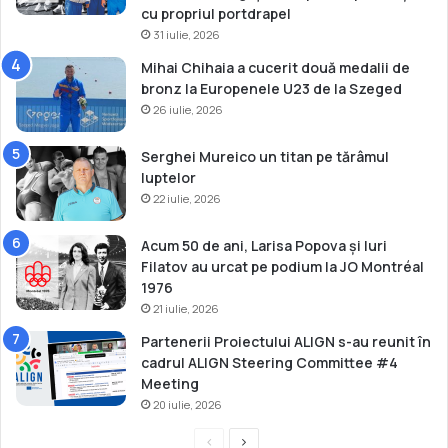
a
cu propriul portdrapel
n
31 iulie, 2026
i
Mihai Chihaia a cucerit două medalii de
!
bronz la Europenele U23 de la Szeged
26 iulie, 2026
Serghei Mureico un titan pe tărâmul
luptelor
22 iulie, 2026
Acum 50 de ani, Larisa Popova și Iuri
Filatov au urcat pe podium la JO Montréal
1976
21 iulie, 2026
Partenerii Proiectului ALIGN s-au reunit în
cadrul ALIGN Steering Committee #4
Meeting
20 iulie, 2026
P
P