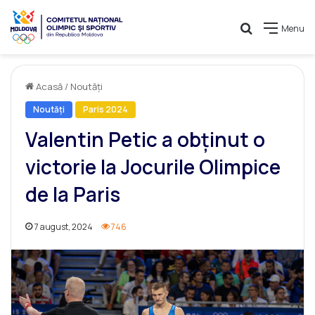
Caută
Menu
Acasă
/
Noutăți
Noutăți
Paris 2024
Valentin Petic a obținut o
victorie la Jocurile Olimpice
de la Paris
7 august, 2024
746