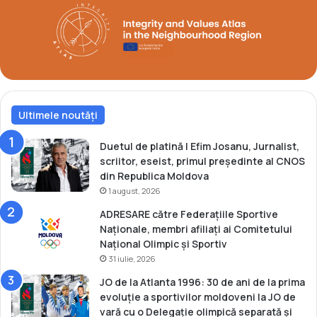
t
o
r
e
ș
t
e
Ultimele noutăți
j
u
b
Duetul de platină | Efim Josanu, Jurnalist,
i
scriitor, eseist, primul președinte al CNOS
l
din Republica Moldova
e
1 august, 2026
u
ADRESARE către Federațiile Sportive
l
Naționale, membri afiliați ai Comitetului
d
Național Olimpic și Sportiv
e
31 iulie, 2026
7
0
JO de la Atlanta 1996: 30 de ani de la prima
d
evoluție a sportivilor moldoveni la JO de
e
vară cu o Delegație olimpică separată și