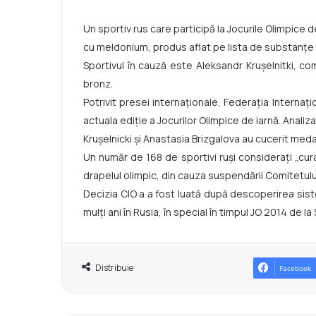
Un sportiv rus care participă la Jocurile Olimpice
cu meldonium, produs aflat pe lista de substanţe 
Sportivul în cauză este Aleksandr Kruşelnitki, co
bronz.
Potrivit presei internaţionale, Federaţia Internaţ
actuala ediţie a Jocurilor Olimpice de iarnă. Anali
Kruşelnicki şi Anastasia Brizgalova au cucerit meda
Un număr de 168 de sportivi ruşi consideraţi „cur
drapelul olimpic, din cauza suspendării Comitetulu
Decizia CIO a a fost luată după descoperirea sist
mulţi ani în Rusia, în special în timpul JO 2014 de la 
Distribuie
Facebook