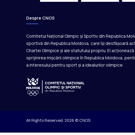
p
a
t
Despre CNOS
i
n
a
Comitetul Național Olimpic și Sportiv din Republica Mo
j
sportivă din Republica Moldova, care își desfășoară act
v
Chartei Olimpice și ale statutului propriu. El acționeaz
i
sprijinirea mișcării olimpice în Republica Moldova, pentr
t
e
a interesului pentru sport și a idealurilor olimpice.
z
ă
All Rights Reserved. 2026 © CNOS