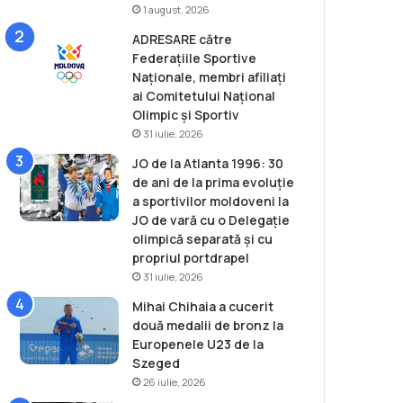
1 august, 2026
ADRESARE către
Federațiile Sportive
Naționale, membri afiliați
ai Comitetului Național
Olimpic și Sportiv
31 iulie, 2026
JO de la Atlanta 1996: 30
de ani de la prima evoluție
a sportivilor moldoveni la
JO de vară cu o Delegație
olimpică separată și cu
propriul portdrapel
31 iulie, 2026
Mihai Chihaia a cucerit
două medalii de bronz la
Europenele U23 de la
Szeged
26 iulie, 2026