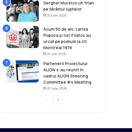
Serghei Mureico un titan
pe tărâmul luptelor
22 iulie, 2026
Acum 50 de ani, Larisa
Popova și Iuri Filatov au
urcat pe podium la JO
Montréal 1976
21 iulie, 2026
Partenerii Proiectului
ALIGN s-au reunit în
cadrul ALIGN Steering
Committee #4 Meeting
20 iulie, 2026
P
P
r
a
e
g
v
i