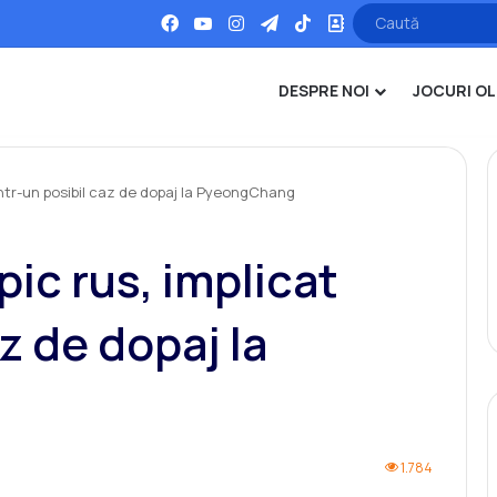
Facebook
YouTube
Instagram
Telegram
TikTok
Office
DESPRE NOI
JOCURI OL
 într-un posibil caz de dopaj la PyeongChang
ic rus, implicat
az de dopaj la
1.784