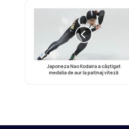
J
a
p
o
n
e
z
a
N
a
Japoneza Nao Kodaira a câştigat
o
medalia de aur la patinaj viteză
K
o
d
a
i
r
a
a
c