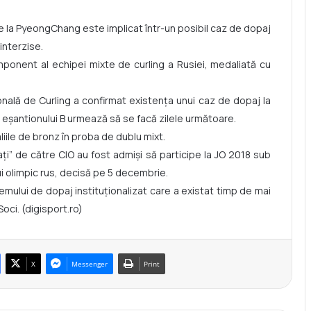
 de la PyeongChang este implicat într-un posibil caz de dopaj
interzise.
mponent al echipei mixte de curling a Rusiei, medaliată cu
ională de Curling a confirmat existenţa unui caz de dopaj la
za eşantionului B urmează să se facă zilele următoare.
liile de bronz în proba de dublu mixt.
aţi” de către CIO au fost admişi să participe la JO 2018 sub
i olimpic rus, decisă pe 5 decembrie.
emului de dopaj instituţionalizat care a existat timp de mai
Soci. (digisport.ro)
X
Messenger
Print