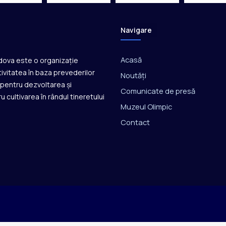
1
5
k
Navigare
m
m
a
Acasă
ldova este o organizație
s
ivitatea în baza prevederilor
Noutăți
s
ă pentru dezvoltarea și
s
Comunicate de presă
u cultivarea în rândul tineretului
t
Muzeul Olimpic
a
r
Contact
t