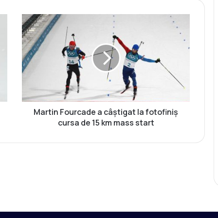
M
a
r
t
i
n
F
o
u
r
Martin Fourcade a câștigat la fotofiniș
c
cursa de 15 km mass start
a
d
e
a
c
â
ș
t
i