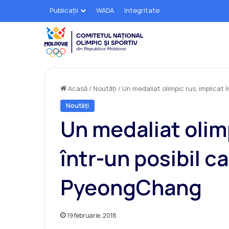
Publicații
WADA
Integritate
Acasă
/
Noutăți
/
Un medaliat olimpic rus, implicat
Noutăți
Un medaliat olimp
într-un posibil c
PyeongChang
19 februarie, 2018