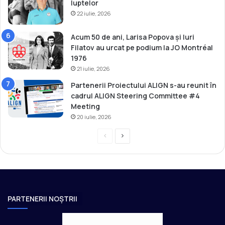
luptelor
22 iulie, 2026
Acum 50 de ani, Larisa Popova și Iuri
Filatov au urcat pe podium la JO Montréal
1976
21 iulie, 2026
Partenerii Proiectului ALIGN s-au reunit în
cadrul ALIGN Steering Committee #4
Meeting
20 iulie, 2026
P
P
r
a
e
g
v
i
i
n
PARTENERII NOȘTRII
o
a
u
u