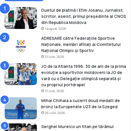
Duetul de platină | Efim Josanu, Jurnalist,
scriitor, eseist, primul președinte al CNOS
din Republica Moldova
1 august, 2026
ADRESARE către Federațiile Sportive
Naționale, membri afiliați ai Comitetului
Național Olimpic și Sportiv
31 iulie, 2026
JO de la Atlanta 1996: 30 de ani de la prima
evoluție a sportivilor moldoveni la JO de
vară cu o Delegație olimpică separată și
cu propriul portdrapel
31 iulie, 2026
Mihai Chihaia a cucerit două medalii de
bronz la Europenele U23 de la Szeged
26 iulie, 2026
Serghei Mureico un titan pe tărâmul