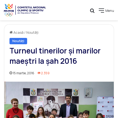
Caută
Menu
Acasă
/
Noutăți
Noutăți
Turneul tinerilor şi marilor
maeştri la şah 2016
15 martie, 2016
2.359