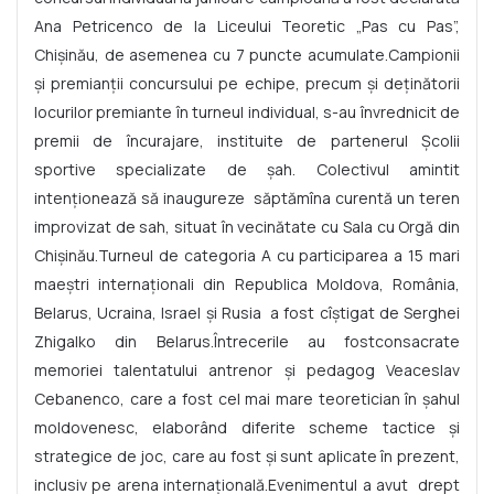
Ana Petricenco de la Liceului Teoretic „Pas cu Pas”,
Chişinău, de asemenea cu 7 puncte acumulate.
Campionii
şi premianţii concursului pe echipe, precum şi deţinătorii
locurilor premiante în turneul individual, s-au învrednicit de
premii de încurajare, instituite de partenerul Şcolii
sportive specializate de şah. Colectivul amintit
intenţionează să inaugureze săptămîna curentă un teren
improvizat de sah, situat în vecinătate cu Sala cu Orgă din
Chişinău.
Turneul de categoria A cu participarea a 15 mari
mae
ș
tri interna
ț
ionali din Republica Moldova, România,
Belarus, Ucraina, Israel
ș
i Rusia a fost cîştigat de Serghei
Zhigalko din Belarus.
Întrecerile au fost
consacrate
memoriei talentatului antrenor şi pedagog Veaceslav
Cebanenco, care a fost cel mai mare teoretician în şahul
moldovenesc, elaborând diferite scheme tactice şi
strategice de joc, care au fost şi sunt aplicate în prezent,
inclusiv pe arena internaţională.
Evenimentul a avut drept