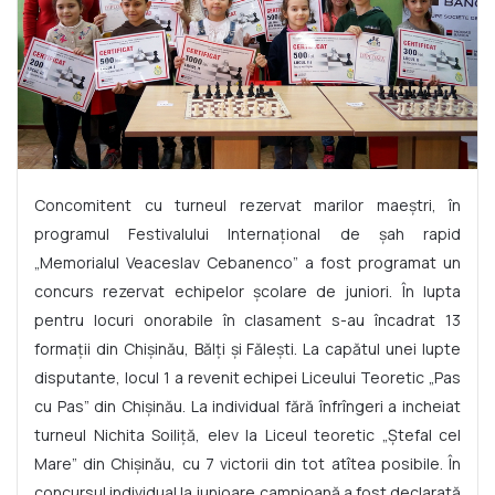
Concomitent cu turneul rezervat marilor maeştri, în
programul Festivalului Internaţional de şah rapid
„Memorialul Veaceslav Cebanenco” a fost programat un
concurs rezervat echipelor şcolare de juniori. În lupta
pentru locuri onorabile în clasament s-au încadrat 13
formaţii din Chişinău, Bălţi şi Făleşti.
La capătul unei lupte
disputante, locul 1 a revenit echipei Liceului Teoretic „Pas
cu Pas” din Chişinău. La individual fără înfrîngeri a incheiat
turneul Nichita Soiliţă, elev la Liceul teoretic „Ştefal cel
Mare” din Chişinău, cu 7 victorii din tot atîtea posibile. În
concursul individual la junioare campioană a fost declarată