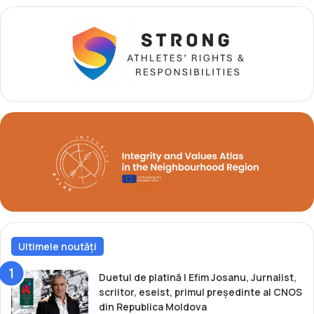
l
r
i
o
i
v
d
!
e
a
u
r
l
a
J
O
T
d
e
l
a
Ultimele noutăți
B
u
Duetul de platină | Efim Josanu, Jurnalist,
e
scriitor, eseist, primul președinte al CNOS
n
din Republica Moldova