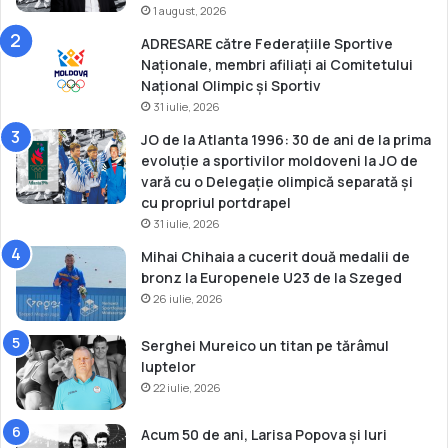
o
1 august, 2026
s
ADRESARE către Federațiile Sportive
A
Naționale, membri afiliați ai Comitetului
i
Național Olimpic și Sportiv
r
31 iulie, 2026
e
s
JO de la Atlanta 1996: 30 de ani de la prima
evoluție a sportivilor moldoveni la JO de
vară cu o Delegație olimpică separată și
cu propriul portdrapel
31 iulie, 2026
Mihai Chihaia a cucerit două medalii de
bronz la Europenele U23 de la Szeged
26 iulie, 2026
Serghei Mureico un titan pe tărâmul
luptelor
22 iulie, 2026
Acum 50 de ani, Larisa Popova și Iuri