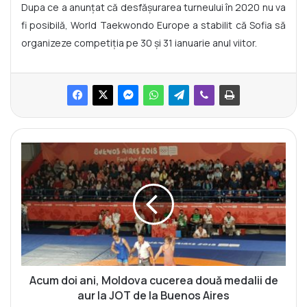
Dupa ce a anunțat că desfășurarea turneului în 2020 nu va
fi posibilă, World Taekwondo Europe a stabilit că Sofia să
organizeze competiția pe 30 și 31 ianuarie anul viitor.
A
c
u
m
d
o
i
a
n
i
Acum doi ani, Moldova cucerea două medalii de
,
aur la JOT de la Buenos Aires