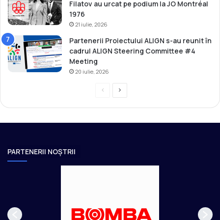
Filatov au urcat pe podium la JO Montréal
1976
21 iulie, 2026
Partenerii Proiectului ALIGN s-au reunit în
cadrul ALIGN Steering Committee #4
Meeting
20 iulie, 2026
P
P
r
a
e
g
v
i
i
n
PARTENERII NOȘTRII
o
a
u
u
s
r
p
m
a
ă