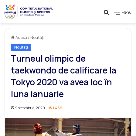
Caută
Menu
Acasă
/
Noutăți
Noutăți
Turneul olimpic de
taekwondo de calificare la
Tokyo 2020 va avea loc în
luna ianuarie
9 octombrie, 2020
1.466