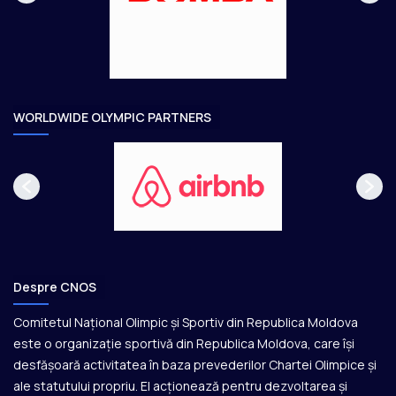
g
t
e
o
a
r
e
WORLDWIDE OLYMPIC PARTNERS
Despre CNOS
Comitetul Național Olimpic și Sportiv din Republica Moldova
este o organizație sportivă din Republica Moldova, care își
desfășoară activitatea în baza prevederilor Chartei Olimpice și
ale statutului propriu. El acționează pentru dezvoltarea și