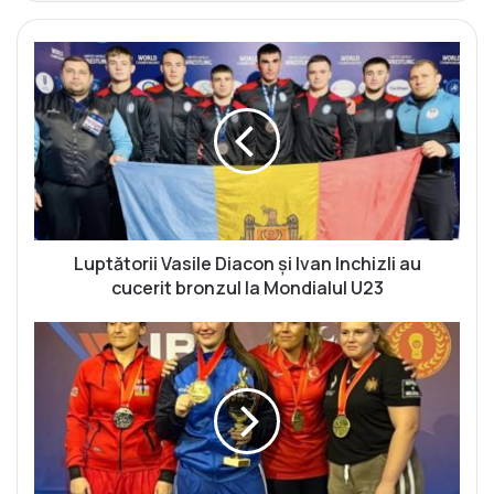
L
u
p
t
ă
t
o
r
i
i
Luptătorii Vasile Diacon și Ivan Inchizli au
V
cucerit bronzul la Mondialul U23
a
s
D
i
a
l
r
e
i
D
a
i
K
a
o
c