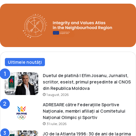
e
e
r
b
i
r
t
o
b
n
r
z
o
l
n
a
z
C
u
Ultimele noutăți
a
l
m
l
p
Duetul de platină | Efim Josanu, Jurnalist,
a
i
scriitor, eseist, primul președinte al CNOS
M
o
din Republica Moldova
o
n
1 august, 2026
n
a
ADRESARE către Federațiile Sportive
d
t
Naționale, membri afiliați ai Comitetului
i
u
Național Olimpic și Sportiv
a
l
31 iulie, 2026
l
E
u
u
JO de la Atlanta 1996: 30 de ani de la prima