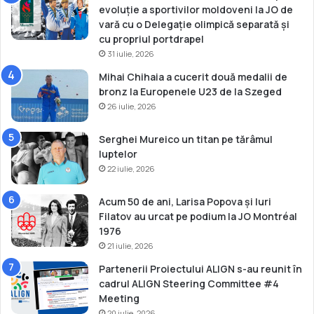
l
r
evoluție a sportivilor moldoveni la JO de
U
o
vară cu o Delegație olimpică separată și
2
p
cu propriul portdrapel
3
e
31 iulie, 2026
a
Mihai Chihaia a cucerit două medalii de
n
bronz la Europenele U23 de la Szeged
d
26 iulie, 2026
e
b
o
Serghei Mureico un titan pe tărâmul
x
luptelor
22 iulie, 2026
Acum 50 de ani, Larisa Popova și Iuri
Filatov au urcat pe podium la JO Montréal
1976
21 iulie, 2026
Partenerii Proiectului ALIGN s-au reunit în
cadrul ALIGN Steering Committee #4
Meeting
20 iulie, 2026