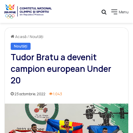
Caută
Menu
Acasă
/
Noutăți
Noutăți
Tudor Bratu a devenit
campion european Under
20
23 octombrie, 2022
1.043