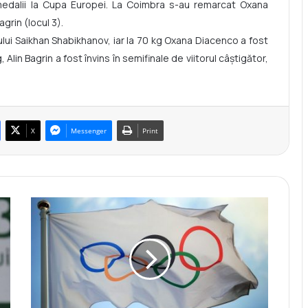
 medalii la Cupa Europei. La Coimbra s-au remarcat Oxana
grin (locul 3).
sului Saikhan Shabikhanov, iar la 70 kg Oxana Diacenco a fost
Alin Bagrin a fost învins în semifinale de viitorul câștigător,
X
Messenger
Print
B
o
x
u
l
s
e
m