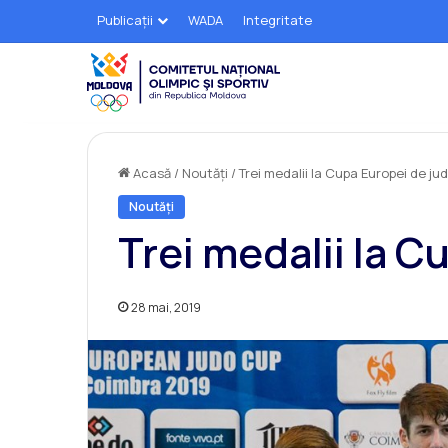
Publicații
WADA
Integritate
Acasă
/
Noutăți
/
Trei medalii la Cupa Europei de ju
Noutăți
Trei medalii la C
28 mai, 2019