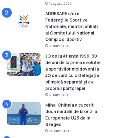
1 august, 2026
ADRESARE către
Federațiile Sportive
Naționale, membri afiliați
ai Comitetului Național
Olimpic și Sportiv
31 iulie, 2026
JO de la Atlanta 1996: 30
de ani de la prima evoluție
a sportivilor moldoveni la
JO de vară cu o Delegație
olimpică separată și cu
propriul portdrapel
31 iulie, 2026
Mihai Chihaia a cucerit
două medalii de bronz la
Europenele U23 de la
Szeged
26 iulie, 2026