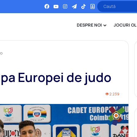
Facebook
YouTube
Instagram
Telegram
TikTok
Office
DESPRE NOI
JOCURI OL
do
upa Europei de judo
2.239