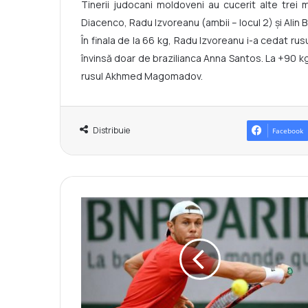
Tinerii judocani moldoveni au cucerit alte trei
Diacenco, Radu Izvoreanu (ambii – locul 2) și Alin Ba
În finala de la 66 kg, Radu Izvoreanu i-a cedat ru
învinsă doar de brazilianca Anna Santos. La +90 kg, 
rusul Akhmed Magomadov.
Distribuie
Facebook
R
a
d
u
A
l
b
o