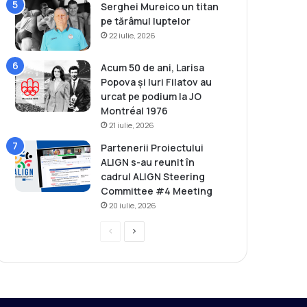
Serghei Mureico un titan
pe tărâmul luptelor
22 iulie, 2026
Acum 50 de ani, Larisa
Popova și Iuri Filatov au
urcat pe podium la JO
Montréal 1976
21 iulie, 2026
Partenerii Proiectului
ALIGN s-au reunit în
cadrul ALIGN Steering
Committee #4 Meeting
20 iulie, 2026
P
P
r
a
e
g
v
i