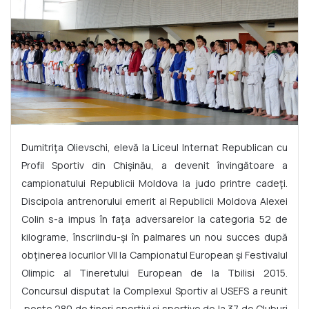
Dumitriţa Olievschi, elevă la Liceul Internat Republican cu
Profil Sportiv din Chişinău, a devenit învingătoare a
campionatului Republicii Moldova la judo printre cadeţi.
Discipola antrenorului emerit al Republicii Moldova Alexei
Colin s-a impus în faţa adversarelor la categoria 52 de
kilograme, înscriindu-şi în palmares un nou succes după
obţinerea locurilor VII la Campionatul European şi Festivalul
Olimpic al Tineretului European de la Tbilisi 2015.
Concursul disputat la Complexul Sportiv al USEFS a reunit
peste 280 de
tineri sportivi şi sportive de la 37 de Cluburi