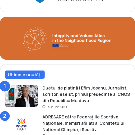
C
M
h
u
i
a
ş
y
i
T
n
h
ă
a
u
i
Ultimele noutăți
Duetul de platină | Efim Josanu, Jurnalist,
scriitor, eseist, primul președinte al CNOS
din Republica Moldova
1 august, 2026
ADRESARE către Federațiile Sportive
Naționale, membri afiliați ai Comitetului
Național Olimpic și Sportiv