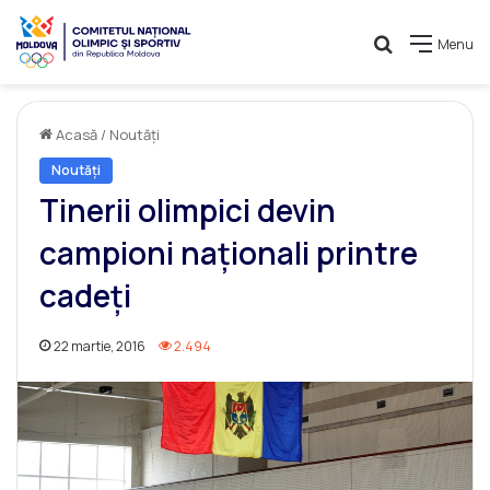
Caută
Menu
Acasă
/
Noutăți
Noutăți
Tinerii olimpici devin
campioni naţionali printre
cadeţi
22 martie, 2016
2.494