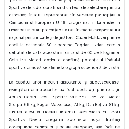
Sportive de judo, constituind un test de selectare pentru
candidaţii în lotul reprezentativ în vederea participării la
Campionatul European U 18, programat în luna iulie în
Finlanda.Un start promiţătoa a luat în cadrul campionatului
naţional printre cadeţi deţinătorul Cupei Moldovei printre
copii la categoria 50 kilograme Bogdan Jizdan, care a
debutat de data aceasta în cîntarul de 60 de kilograme.
Cele trei victorii obţinute confirmă potenţialul tînărului
sportiv, dornic să se afirme la o grupă superioară de vîrstă.
La capătul unor meciuri disputante şi spectaculoase,
învingători ai întrecerilor au fost declaraţi, printre alţii,
Adrian Costru,Liceul Sportiv Municipal, 55 kg, Victor
Sterpu, 66 kg, Eugen Matveiciuc, 73 kg, Dan Beţivu, 81 kg,
tustrei elevi ai Liceului Internat Republican cu Profil
Sportiv.« Nivelul pregătirii sportivilor noştri fruntaşi
corespunde cerinţelor judoului european, aşa încît ne