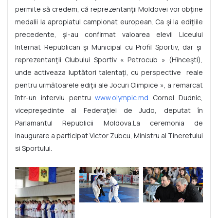
permite să credem, că reprezentanţii Moldovei vor obţine
medalii la apropiatul campionat european. Ca şi la ediţiile
precedente, şi-au confirmat valoarea elevii Liceului
Internat Republican şi Municipal cu Profil Sportiv, dar şi
reprezentanţii Clubului Sportiv « Petrocub » (Hînceşti),
unde activeaza luptători talentaţi, cu perspective reale
pentru următoarele ediţii ale Jocuri Olimpice », a remarcat
într-un interviu pentru
www.olympic.md
Cornel Dudnic,
vicepreşedinte al Federaţiei de Judo, deputat în
Parlamantul Republicii Moldova.La ceremonia de
inaugurare a participat Victor Zubcu, Ministru al Tineretului
si Sportului.