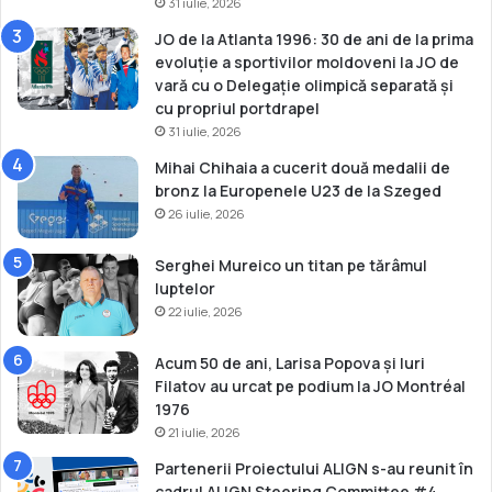
31 iulie, 2026
JO de la Atlanta 1996: 30 de ani de la prima
evoluție a sportivilor moldoveni la JO de
vară cu o Delegație olimpică separată și
cu propriul portdrapel
31 iulie, 2026
Mihai Chihaia a cucerit două medalii de
bronz la Europenele U23 de la Szeged
26 iulie, 2026
Serghei Mureico un titan pe tărâmul
luptelor
22 iulie, 2026
Acum 50 de ani, Larisa Popova și Iuri
Filatov au urcat pe podium la JO Montréal
1976
21 iulie, 2026
Partenerii Proiectului ALIGN s-au reunit în
cadrul ALIGN Steering Committee #4