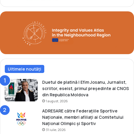
a
z
i
,
L
u
p
t
e
(
Ultimele noutăți
V
i
d
Duetul de platină | Efim Josanu, Jurnalist,
e
scriitor, eseist, primul președinte al CNOS
o
din Republica Moldova
)
1 august, 2026
ADRESARE către Federațiile Sportive
Naționale, membri afiliați ai Comitetului
Național Olimpic și Sportiv
31 iulie, 2026