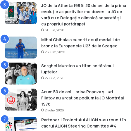
JO de la Atlanta 1996: 30 de ani de la prima
evoluție a sportivilor moldoveni la JO de
vară cu o Delegație olimpică separată și
cu propriul portdrapel
31 iulie, 2026
Mihai Chihaia a cucerit două medalii de
bronz la Europenele U23 de la Szeged
26 iulie, 2026
Serghei Mureico un titan pe tărâmul
luptelor
22 iulie, 2026
Acum 50 de ani, Larisa Popova și Iuri
Filatov au urcat pe podium la JO Montréal
1976
21 iulie, 2026
Partenerii Proiectului ALIGN s-au reunit în
cadrul ALIGN Steering Committee #4