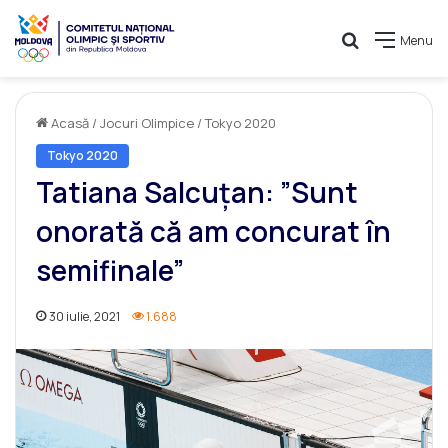
Caută
Menu
Acasă
/
Jocuri Olimpice
/
Tokyo 2020
Tokyo 2020
Tatiana Salcuțan: ”Sunt
onorată că am concurat în
semifinale”
30 iulie, 2021
1.688