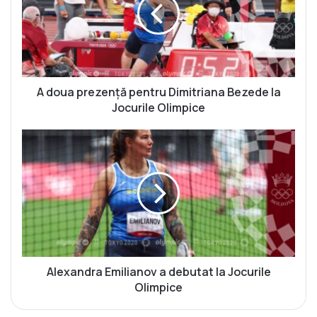
u
a
p
r
e
z
e
A doua prezență pentru Dimitriana Bezede la
n
Jocurile Olimpice
ț
ă
A
p
l
e
e
n
x
t
a
r
n
u
d
D
r
i
a
m
E
Alexandra Emilianov a debutat la Jocurile
i
m
Olimpice
t
i
r
l