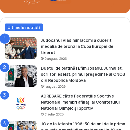
l
l
i
e
m
O
p
l
i
Ultimele noutăți
i
c
m
e
p
Judocanul Vladimir Iacomi a cucerit
i
medalia de bronz la Cupa Europei de
c
tineret
e
9 august, 2026
Duetul de platină | Efim Josanu, Jurnalist,
scriitor, eseist, primul președinte al CNOS
din Republica Moldova
1 august, 2026
ADRESARE către Federațiile Sportive
Naționale, membri afiliați ai Comitetului
Național Olimpic și Sportiv
31 iulie, 2026
JO de la Atlanta 1996: 30 de ani de la prima
evoluție a sportivilor moldoveni la JO de