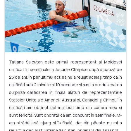
Tatiana Salcuțan este primul reprezentant al Moldovei
calificat în semifinale la Jocurile Olimpice după o pauză de
25 de ani. În penultimul act ea nu a reușit același timp ca în
calificări sub 2 minute și 10 secunde și a nu a produs marea
surpriză calificarea în finală alături de reprezentantele
Statelor Unite ale Americii, Australiei, Canadei și Chinei. ”În
calificări am obținut cel mai bun timp din cariera mea și
sunt fericită. Sunt onorată că am concurat în semifinale. M-
am străduit să ajung și în finală, dar din păcate nu mi-a
reușit”, a declarat Tatiana Salcuțan, originară din Tiraspol.