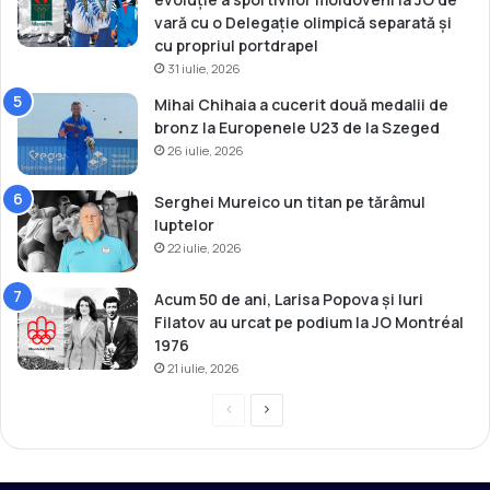
vară cu o Delegație olimpică separată și
cu propriul portdrapel
31 iulie, 2026
Mihai Chihaia a cucerit două medalii de
bronz la Europenele U23 de la Szeged
26 iulie, 2026
Serghei Mureico un titan pe tărâmul
luptelor
22 iulie, 2026
Acum 50 de ani, Larisa Popova și Iuri
Filatov au urcat pe podium la JO Montréal
1976
21 iulie, 2026
P
P
r
a
e
g