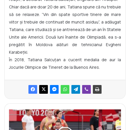
Chiar dacă are doar 20 de ani, Tatiana spune că nu trebuie
să se relaxeze. ”Vin din spate sportive tinere de mare
viitor și trebuie de continuat de muncit asiduu”, a adăugat
Tatiana, care studiază și se antrenează de un an în Statele
Unite ale Americii. Două luni înainte de Olimpiadă, ea s-a
pregătit în Moldova alături de tehnicianul Evgheni
Karabețki.
În 2018, Tatiana Salcuțan a cucerit medalia de aur la
Jocurile Olimpice de Tineret de la Buenos Aires.
A
d
o