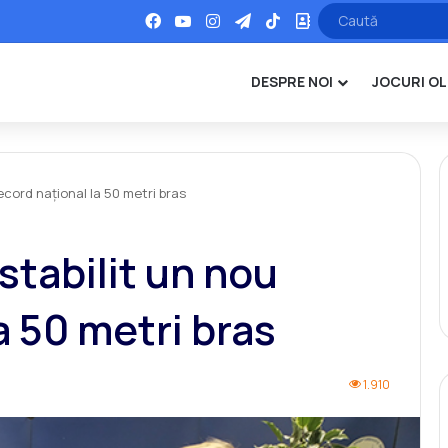
Facebook
YouTube
Instagram
Telegram
TikTok
Office
DESPRE NOI
JOCURI OL
ecord național la 50 metri bras
stabilit un nou
a 50 metri bras
1.910