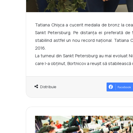
Tatiana Chișca a cucerit medalia de bronz la cea 
Sankt Petersburg. Pe distanța ei preferată de 
stabilind astfel un nou record național. Tatiana C
2016.
La turneul din Sankt Petersburg au mai evoluat Nich
care l-a obținut, Bortnicov a reușit să stabilească 
Distribuie
Facebook
P
r
o