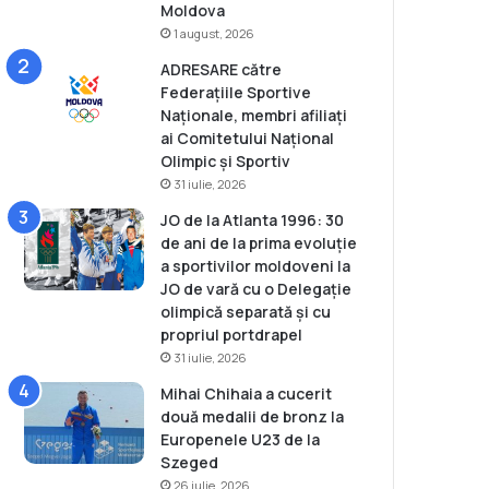
Moldova
1 august, 2026
ADRESARE către
Federațiile Sportive
Naționale, membri afiliați
ai Comitetului Național
Olimpic și Sportiv
31 iulie, 2026
JO de la Atlanta 1996: 30
de ani de la prima evoluție
a sportivilor moldoveni la
JO de vară cu o Delegație
olimpică separată și cu
propriul portdrapel
31 iulie, 2026
Mihai Chihaia a cucerit
două medalii de bronz la
Europenele U23 de la
Szeged
26 iulie, 2026