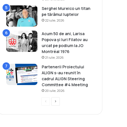
Serghei Mureico un titan
pe tărâmul luptelor
22 iulie, 2026
Acum 50 de ani, Larisa
Popova și Iuri Filatov au
urcat pe podium la JO
Montréal 1976
21 iulie, 2026
Partenerii Proiectului
ALIGN s-au reunit în
cadrul ALIGN Steering
Committee #4 Meeting
20 iulie, 2026
P
P
r
a
e
g
v
i