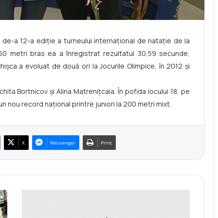
de-a 12-a ediție a turneului internațional de natație de la
50 metri bras ea a înregistrat rezultatul 30,59 secunde,
hișca a evoluat de două ori la Jocurile Olimpice, în 2012 și
ita Bortnicov și Alina Matrenițcaia. În pofida locului 18, pe
un nou record național printre juniori la 200 metri mixt.
X
Messenger
Print
P
l
a