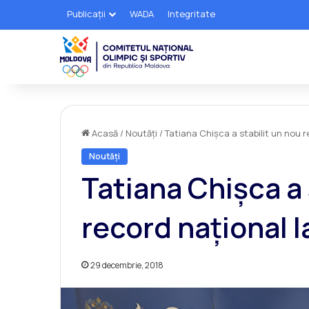
Publicații
WADA
Integritate
Acasă
/
Noutăți
/
Tatiana Chișca a stabilit un nou r
Noutăți
Tatiana Chișca a 
record național l
29 decembrie, 2018