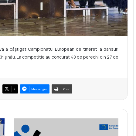
a a câștigat Campionatul European de tineret la dansuri
Chișinău. La competiție au concurat 48 de perechi din 27 de
X
Messenger
Print
L
a
n