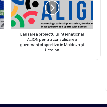
s
a
r
e
a
p
r
Lansarea proiectului internațional
o
ALIGN pentru consolidarea
i
guvernanței sportive în Moldova și
e
Ucraina
c
t
u
l
u
i
i
n
t
e
r