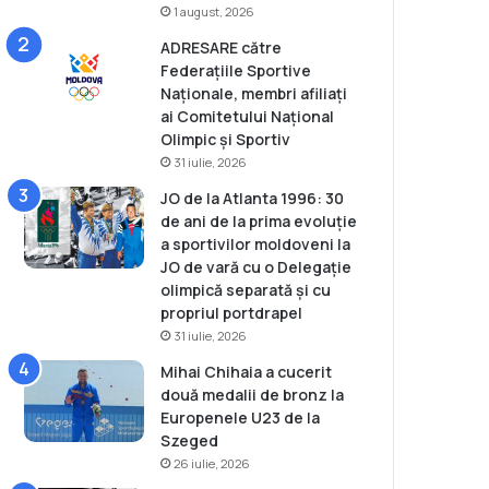
1 august, 2026
ADRESARE către
Federațiile Sportive
Naționale, membri afiliați
ai Comitetului Național
Olimpic și Sportiv
31 iulie, 2026
JO de la Atlanta 1996: 30
de ani de la prima evoluție
a sportivilor moldoveni la
JO de vară cu o Delegație
olimpică separată și cu
propriul portdrapel
31 iulie, 2026
Mihai Chihaia a cucerit
două medalii de bronz la
Europenele U23 de la
Szeged
26 iulie, 2026