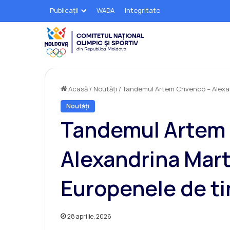
Publicații
WADA
Integritate
Acasă
/
Noutăți
/
Tandemul Artem Crivenco – Alexan
Noutăți
Tandemul Artem 
Alexandrina Mart
Europenele de ti
28 aprilie, 2026