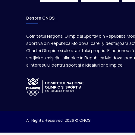
e
ț
i
Despre CNOS
Comitetul Național Olimpic și Sportiv din Republica Mo
sportivă din Republica Moldova, care își desfășoară act
Chartei Olimpice și ale statutului propriu. El acționeaz
sprijinirea mișcării olimpice în Republica Moldova, pentr
a interesului pentru sport și a idealurilor olimpice.
All Rights Reserved. 2026 © CNOS