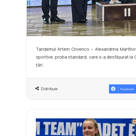
Tandemul Artem Crivenco – Alexandrina Martînov
sportive, proba standard, care s-a desfășurat la 
țări.
Distribuie
Facebook
A
l
e