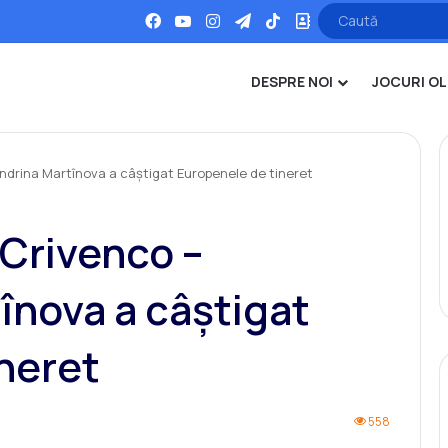
Facebook
YouTube
Instagram
Telegram
TikTok
Office
DESPRE NOI
JOCURI OL
drina Martînova a câștigat Europenele de tineret
Crivenco –
înova a câștigat
neret
558