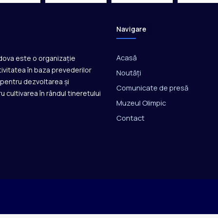
n
s
o
Navigare
l
i
d
Acasă
ldova este o organizație
a
ivitatea în baza prevederilor
r
Noutăți
ă pentru dezvoltarea și
e
Comunicate de presă
a
u cultivarea în rândul tineretului
Muzeul Olimpic
g
u
Contact
v
e
r
n
a
n
ț
e
i
s