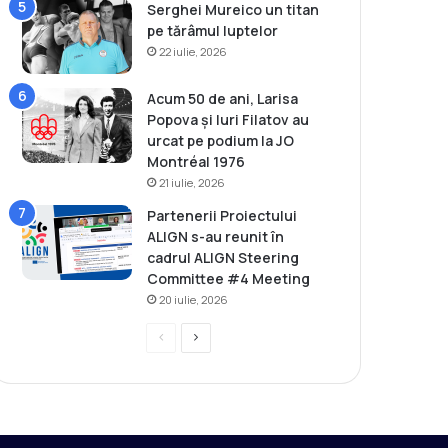
Serghei Mureico un titan
pe tărâmul luptelor
22 iulie, 2026
Acum 50 de ani, Larisa
Popova și Iuri Filatov au
urcat pe podium la JO
Montréal 1976
21 iulie, 2026
Partenerii Proiectului
ALIGN s-au reunit în
cadrul ALIGN Steering
Committee #4 Meeting
20 iulie, 2026
P
P
r
a
e
g
v
i