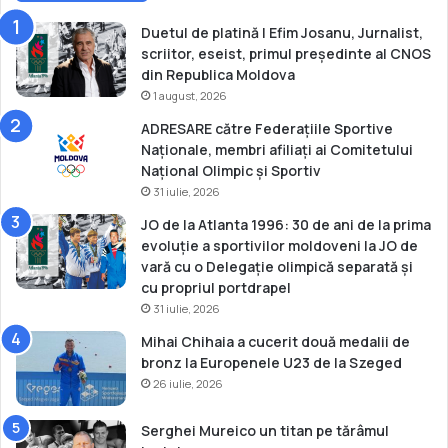
u
o
r
v
Duetul de platină | Efim Josanu, Jurnalist,
o
i
scriitor, eseist, primul președinte al CNOS
p
a
din Republica Moldova
e
1 august, 2026
n
ADRESARE către Federațiile Sportive
e
Naționale, membri afiliați ai Comitetului
l
Național Olimpic și Sportiv
a
31 iulie, 2026
t
i
JO de la Atlanta 1996: 30 de ani de la prima
r
evoluție a sportivilor moldoveni la JO de
c
vară cu o Delegație olimpică separată și
u
cu propriul portdrapel
a
31 iulie, 2026
r
Mihai Chihaia a cucerit două medalii de
c
bronz la Europenele U23 de la Szeged
u
26 iulie, 2026
l
Serghei Mureico un titan pe tărâmul