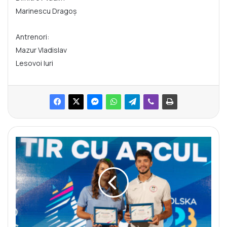
Marinescu Dragoș
Antrenori:
Mazur Vladislav
Lesovoi Iuri
M
o
l
d
o
v
a
a