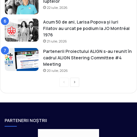
luptelor
22 iulie, 2026
Acum 50 de ani, Larisa Popova și Iuri
Filatov au urcat pe podium la JO Montréal
1976
21 iulie, 2026
Partenerii Proiectului ALIGN s-au reunit în
cadrul ALIGN Steering Committee #4
Meeting
20 iulie, 2026
P
P
r
a
e
g
v
i
i
n
PARTENERII NOȘTRII
o
a
u
u