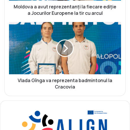
a
v
Moldova a avut reprezentanți la fiecare ediție
u
a Jocurilor Europene la tir cu arcul
t
r
V
e
l
p
a
r
d
e
a
z
G
e
î
n
n
t
g
a
a
Vlada Gînga va reprezenta badmintonul la
n
v
Cracovia
ț
a
i
r
l
e
a
p
f
r
i
e
e
z