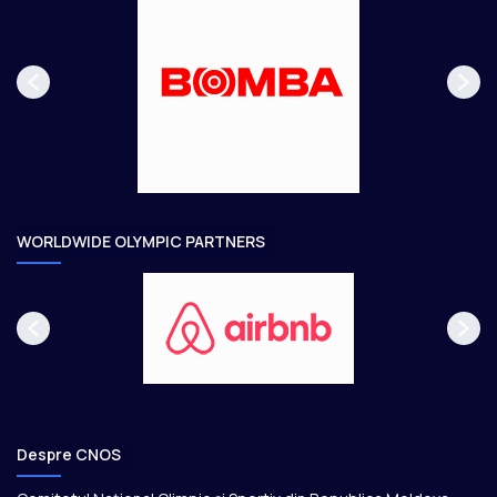
s
r
p
m
a
ă
g
t
e
o
a
r
e
WORLDWIDE OLYMPIC PARTNERS
Despre CNOS