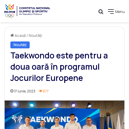
Caută
Menu
Acasă
/
Noutăți
Noutăți
Taekwondo este pentru a
doua oară în programul
Jocurilor Europene
17 iunie, 2023
677