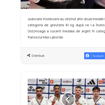
Judocanii moldoveni au obținut alte două medalii 
categoria de greutate 81 kg după ce l-a învins
Goțonoaga a cucerit medalia de argint în catego
francezul Max Laborde.
Distribuie
Facebook
A
d
i
l
O