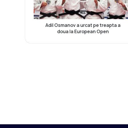
s
m
a
n
o
Adil Osmanov a urcat pe treapta a
v
doua la European Open
a
u
r
c
a
t
p
e
t
r
e
a
p
t
a
a