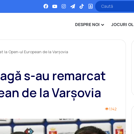
Facebook
YouTube
Instagram
Telegram
TikTok
Office
DESPRE NOI
JOCURI OL
t la Open-ul European de la Varșovia
oagă s-au remarcat
ean de la Varșovia
1.142