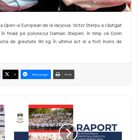
la Open-ul European de la Varșovia. Victor Sterpu a câștigat
 în finală pe polonezul Damian Stepien, în timp ce Dorin
ria de greutate 90 kg. În ultimul act el a fost învins de
X
Messenger
Print
R
a
p
o
r