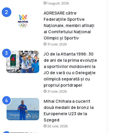
1 august, 2026
ADRESARE către
Federațiile Sportive
Naționale, membri afiliați
ai Comitetului Național
Olimpic și Sportiv
31 iulie, 2026
JO de la Atlanta 1996: 30
de ani de la prima evoluție
a sportivilor moldoveni la
JO de vară cu o Delegație
olimpică separată și cu
propriul portdrapel
31 iulie, 2026
Mihai Chihaia a cucerit
două medalii de bronz la
Europenele U23 de la
Szeged
26 iulie, 2026