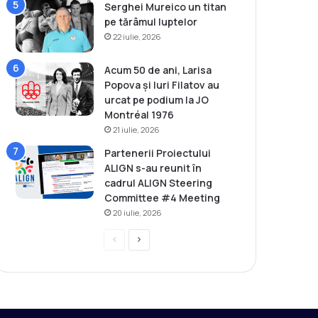
Serghei Mureico un titan
pe tărâmul luptelor
22 iulie, 2026
Acum 50 de ani, Larisa
Popova și Iuri Filatov au
urcat pe podium la JO
Montréal 1976
21 iulie, 2026
Partenerii Proiectului
ALIGN s-au reunit în
cadrul ALIGN Steering
Committee #4 Meeting
20 iulie, 2026
P
P
r
a
e
g
v
i