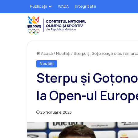
Publicații
WADA
Integritate
Acasă
/
Noutăți
/
Sterpu și Goțonoagă s-au remarca
Noutăți
Sterpu și Goțon
la Open-ul Europ
26 februarie, 2023