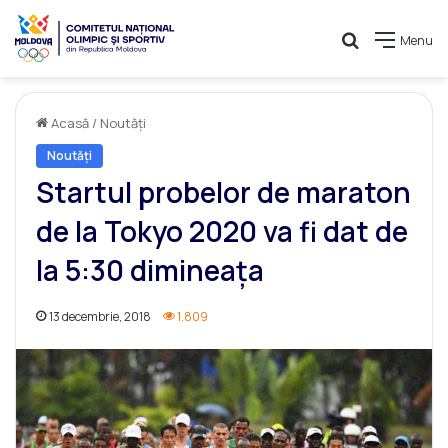
Caută
Menu
Acasă
/
Noutăți
Noutăți
Startul probelor de maraton
de la Tokyo 2020 va fi dat de
la 5:30 dimineața
13 decembrie, 2018
1.809