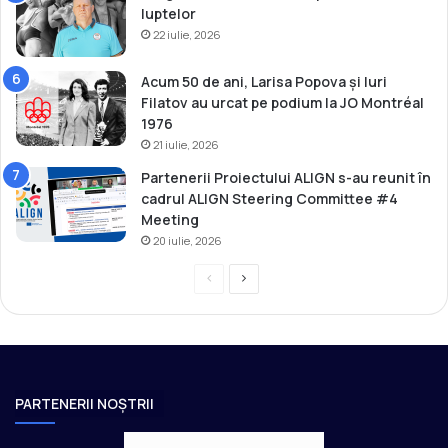
luptelor
22 iulie, 2026
Acum 50 de ani, Larisa Popova și Iuri
Filatov au urcat pe podium la JO Montréal
1976
21 iulie, 2026
Partenerii Proiectului ALIGN s-au reunit în
cadrul ALIGN Steering Committee #4
Meeting
20 iulie, 2026
P
P
r
a
e
g
v
i
i
n
PARTENERII NOȘTRII
o
a
u
u