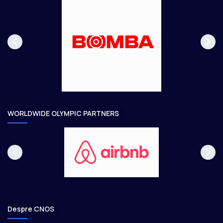
s
r
p
m
a
ă
g
t
e
o
a
r
e
WORLDWIDE OLYMPIC PARTNERS
Despre CNOS