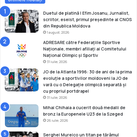
o
v
a
Duetul de platină | Efim Josanu, Jurnalist,
scriitor, eseist, primul președinte al CNOS
din Republica Moldova
1 august, 2026
ADRESARE către Federațiile Sportive
Naționale, membri afiliați ai Comitetului
Național Olimpic și Sportiv
31 iulie, 2026
JO de la Atlanta 1996: 30 de ani de la prima
evoluție a sportivilor moldoveni la JO de
vară cu o Delegație olimpică separată și
cu propriul portdrapel
31 iulie, 2026
Mihai Chihaia a cucerit două medalii de
bronz la Europenele U23 de la Szeged
26 iulie, 2026
Serghei Mureico un titan pe tărâmul