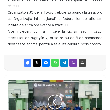
căldurii.
Organizatorii JO de la Tokyo trebuie să ajunga la un acord
cu Organizația internațională a federațiilor de atletism
înainte de a fixa ora exactă a startului.
Alte întreceri, cum ar fi cele la ciclism sau în cazul
meciurilor de rugby în 7, orele ar putea fi de asemenea
devansate, tocmai pentru a se evita căldura, scris cosr.ro
B
ă
l
ț
i
a