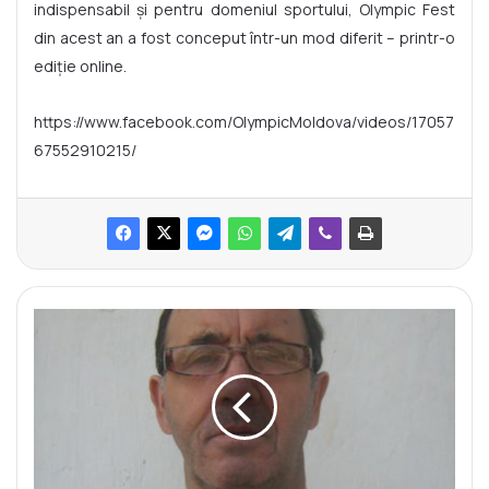
indispensabil și pentru domeniul sportului, Olympic Fest
din acest an a fost conceput într-un mod diferit – printr-o
ediție online.
https://www.facebook.com/OlympicMoldova/videos/17057
67552910215/
N
e
c
r
o
l
o
g