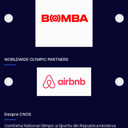
s
r
p
m
a
ă
g
t
e
o
a
r
e
WORLDWIDE OLYMPIC PARTNERS
Despre CNOS
Comitetul Național Olimpic și Sportiv din Republica Moldova