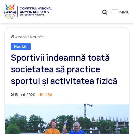
Caută
Menu
Acasă
/
Noutăți
Noutăți
Sportivii îndeamnă toată
societatea să practice
sportul și activitatea fizică
15 mai, 2020
1.488