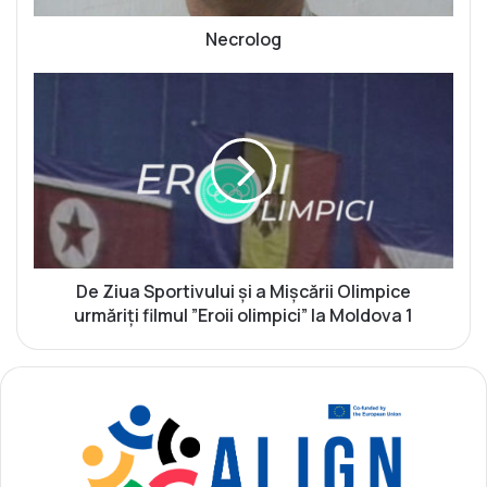
Necrolog
D
e
Z
i
u
a
S
p
o
r
De Ziua Sportivului și a Mișcării Olimpice
t
urmăriți filmul ”Eroii olimpici” la Moldova 1
i
v
u
l
u
i
ș