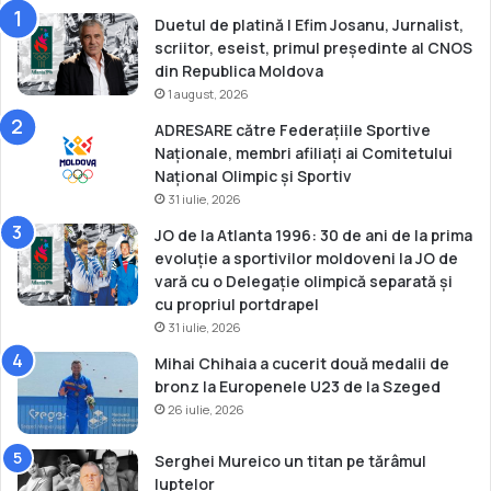
ă
r
Duetul de platină | Efim Josanu, Jurnalist,
i
scriitor, eseist, primul președinte al CNOS
ț
din Republica Moldova
i
1 august, 2026
f
ADRESARE către Federațiile Sportive
i
Naționale, membri afiliați ai Comitetului
l
Național Olimpic și Sportiv
m
31 iulie, 2026
u
l
JO de la Atlanta 1996: 30 de ani de la prima
”
evoluție a sportivilor moldoveni la JO de
E
vară cu o Delegație olimpică separată și
r
cu propriul portdrapel
o
31 iulie, 2026
i
Mihai Chihaia a cucerit două medalii de
i
bronz la Europenele U23 de la Szeged
o
26 iulie, 2026
l
i
m
Serghei Mureico un titan pe tărâmul
p
luptelor