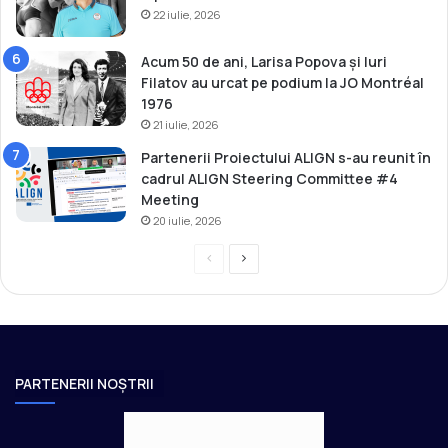
i
22 iulie, 2026
c
i
Acum 50 de ani, Larisa Popova și Iuri
”
Filatov au urcat pe podium la JO Montréal
l
1976
a
21 iulie, 2026
M
Partenerii Proiectului ALIGN s-au reunit în
o
cadrul ALIGN Steering Committee #4
l
Meeting
d
20 iulie, 2026
o
v
P
P
a
1
r
a
e
g
v
i
i
n
PARTENERII NOȘTRII
o
a
u
u