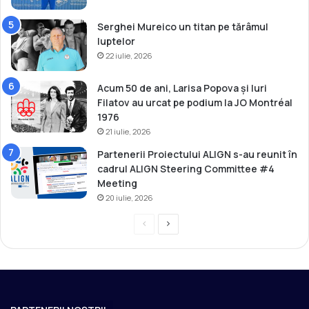
p
e
Serghei Mureico un titan pe tărâmul
n
luptelor
e
22 iulie, 2026
l
e
Acum 50 de ani, Larisa Popova și Iuri
U
Filatov au urcat pe podium la JO Montréal
2
1976
3
21 iulie, 2026
Partenerii Proiectului ALIGN s-au reunit în
cadrul ALIGN Steering Committee #4
Meeting
20 iulie, 2026
P
P
r
a
e
g
v
i
i
n