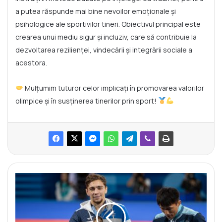
a putea răspunde mai bine nevoilor emoționale și
psihologice ale sportivilor tineri. Obiectivul principal este
crearea unui mediu sigur și incluziv, care să contribuie la
dezvoltarea rezilienței, vindecării și integrării sociale a
acestora.
Mulțumim tuturor celor implicați în promovarea valorilor
olimpice și în susținerea tinerilor prin sport!
L
a
m
u
l