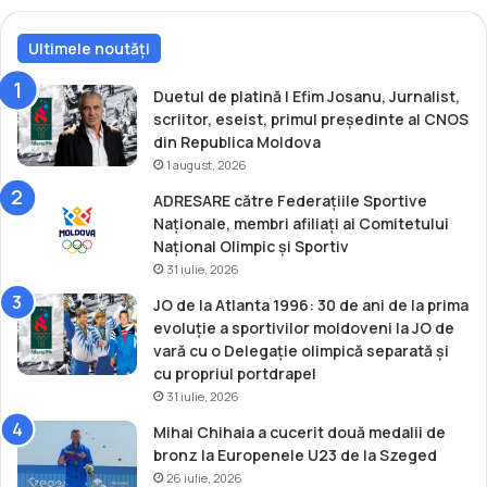
a
u
Ultimele noutăți
c
u
c
Duetul de platină | Efim Josanu, Jurnalist,
e
scriitor, eseist, primul președinte al CNOS
r
din Republica Moldova
i
1 august, 2026
t
ADRESARE către Federațiile Sportive
b
Naționale, membri afiliați ai Comitetului
r
Național Olimpic și Sportiv
o
31 iulie, 2026
n
z
JO de la Atlanta 1996: 30 de ani de la prima
u
evoluție a sportivilor moldoveni la JO de
l
vară cu o Delegație olimpică separată și
l
cu propriul portdrapel
a
31 iulie, 2026
E
Mihai Chihaia a cucerit două medalii de
u
bronz la Europenele U23 de la Szeged
r
26 iulie, 2026
o