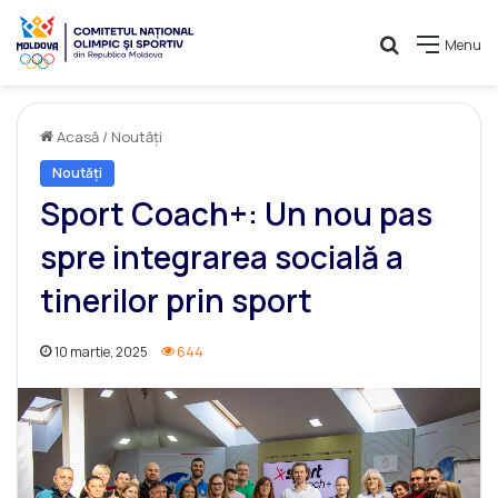
Caută
Menu
Acasă
/
Noutăți
Noutăți
Sport Coach+: Un nou pas
spre integrarea socială a
tinerilor prin sport
10 martie, 2025
644