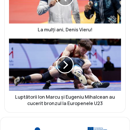
ț
i
a
n
i
La mulți ani, Denis Vieru!
,
D
L
e
u
n
p
i
t
s
ă
V
t
i
o
e
r
r
i
u
i
Luptătorii Ion Marcu și Eugeniu Mihalcean au
!
I
cucerit bronzul la Europenele U23
o
n
M
a