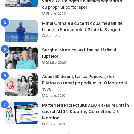
vară cu o Delegație olimpică separată și
t
cu propriul portdrapel
i
31 iulie, 2026
n
Mihai Chihaia a cucerit două medalii de
e
bronz la Europenele U23 de la Szeged
r
26 iulie, 2026
e
t
Serghei Mureico un titan pe tărâmul
luptelor
22 iulie, 2026
Acum 50 de ani, Larisa Popova și Iuri
Filatov au urcat pe podium la JO Montréal
1976
21 iulie, 2026
Partenerii Proiectului ALIGN s-au reunit în
cadrul ALIGN Steering Committee #4
Meeting
20 iulie, 2026