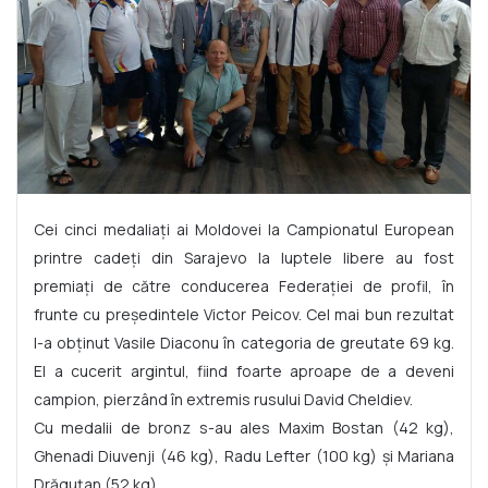
Cei cinci medaliați ai Moldovei la Campionatul European
printre cadeți din Sarajevo la luptele libere au fost
premiați de către conducerea Federației de profil, în
frunte cu președintele Victor Peicov. Cel mai bun rezultat
l-a obținut Vasile Diaconu în categoria de greutate 69 kg.
El a cucerit argintul, fiind foarte aproape de a deveni
campion, pierzând în extremis rusului David Cheldiev.
Cu medalii de bronz s-au ales Maxim Bostan (42 kg),
Ghenadi Diuvenji (46 kg), Radu Lefter (100 kg) și Mariana
Drăguțan (52 kg).