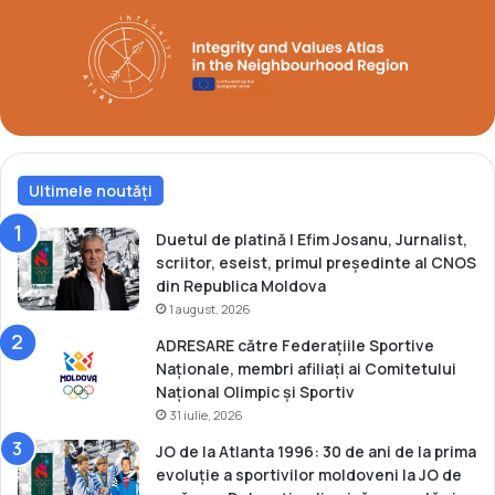
u
m
r
p
o
i
p
o
e
a
n
n
e
ă
m
Ultimele noutăți
o
n
d
Duetul de platină | Efim Josanu, Jurnalist,
i
scriitor, eseist, primul președinte al CNOS
a
din Republica Moldova
l
1 august, 2026
ă
ADRESARE către Federațiile Sportive
p
Naționale, membri afiliați ai Comitetului
r
Național Olimpic și Sportiv
i
31 iulie, 2026
n
t
JO de la Atlanta 1996: 30 de ani de la prima
r
evoluție a sportivilor moldoveni la JO de
e