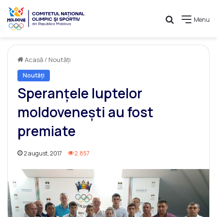
Caută
Menu
Acasă
/
Noutăți
Noutăți
Speranțele luptelor
moldovenești au fost
premiate
2 august, 2017
2.857