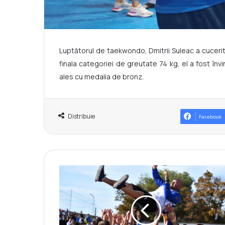
Luptătorul de taekwondo, Dmitrii Suleac a cucerit 
finala categoriei de greutate 74 kg, el a fost în
ales cu medalia de bronz.
Distribuie
Facebook
N
a
ț
i
o
n