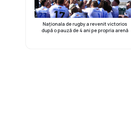
a
l
a
d
Naționala de rugby a revenit victorios
e
după o pauză de 4 ani pe propria arenă
r
u
g
b
y
a
r
e
v
e
n
i
t
v
i
c