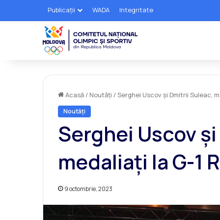
Publicații
WADA
Integritate
Acasă
/
Noutăți
/
Serghei Uscov și Dmitrii Suleac, m
Noutăți
Serghei Uscov și 
medaliați la G-1 
9 octombrie, 2023