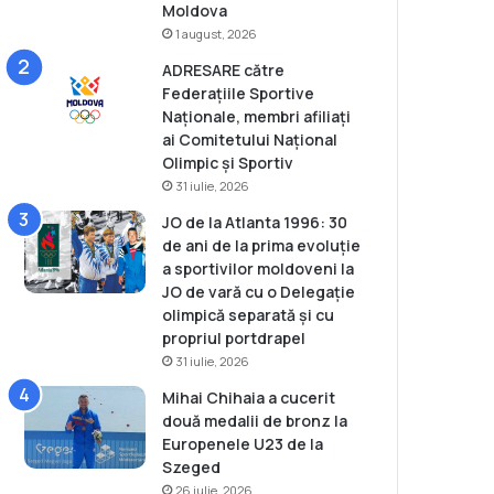
Moldova
1 august, 2026
ADRESARE către
Federațiile Sportive
Naționale, membri afiliați
ai Comitetului Național
Olimpic și Sportiv
31 iulie, 2026
JO de la Atlanta 1996: 30
de ani de la prima evoluție
a sportivilor moldoveni la
JO de vară cu o Delegație
olimpică separată și cu
propriul portdrapel
31 iulie, 2026
Mihai Chihaia a cucerit
două medalii de bronz la
Europenele U23 de la
Szeged
26 iulie, 2026