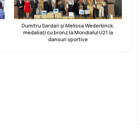
u
S
a
r
Dumitru Sardari și Melissa Wederkinck,
d
medaliați cu bronz la Mondialul U21 la
a
dansuri sportive
r
i
ș
i
M
e
l
i
s
s
a
W
e
d
e