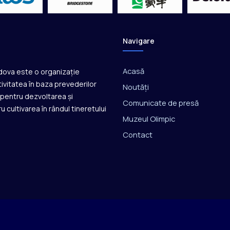
n
z
l
a
Navigare
M
o
n
Acasă
ldova este o organizație
d
ivitatea în baza prevederilor
Noutăți
i
ă pentru dezvoltarea și
a
Comunicate de presă
u cultivarea în rândul tineretului
l
Muzeul Olimpic
u
l
Contact
U
2
1
l
a
d
a
n
s