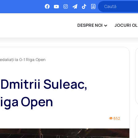
Facebook
YouTube
Instagram
Telegram
TikTok
Office
DESPRE NOI
JOCURI OL
edaliați la G-1 Riga Open
Dmitrii Suleac,
Riga Open
852