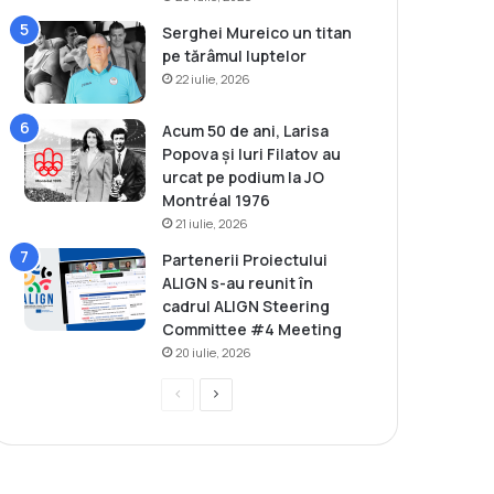
Serghei Mureico un titan
pe tărâmul luptelor
22 iulie, 2026
Acum 50 de ani, Larisa
Popova și Iuri Filatov au
urcat pe podium la JO
Montréal 1976
21 iulie, 2026
Partenerii Proiectului
ALIGN s-au reunit în
cadrul ALIGN Steering
Committee #4 Meeting
20 iulie, 2026
P
P
r
a
e
g
v
i