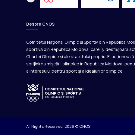
i
p
e
p
Despre CNOS
r
o
p
Comitetul Național Olimpic și Sportiv din Republica Mo
r
sportivă din Republica Moldova, care își desfășoară act
i
Chartei Olimpice și ale statutului propriu. El acționeaz
a
sprijinirea mișcării olimpice în Republica Moldova, pentr
a
r
a interesului pentru sport și a idealurilor olimpice.
e
n
ă
All Rights Reserved. 2026 © CNOS