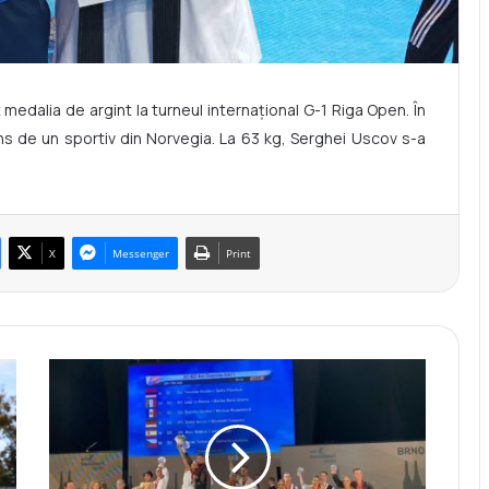
medalia de argint la turneul internațional G-1 Riga Open. În
vins de un sportiv din Norvegia. La 63 kg, Serghei Uscov s-a
X
Messenger
Print
D
u
m
i
t
r