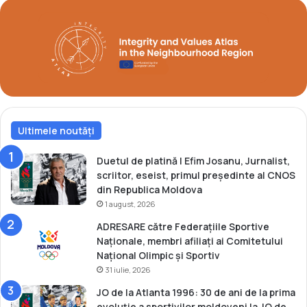
r
t
g
i
i
l
n
a
t
u
l
n
a
t
C
u
a
r
Ultimele noutăți
m
n
p
e
i
Duetul de platină | Efim Josanu, Jurnalist,
u
o
scriitor, eseist, primul președinte al CNOS
d
n
din Republica Moldova
i
a
1 august, 2026
n
t
ADRESARE către Federațiile Sportive
C
u
Naționale, membri afiliați ai Comitetului
e
l
Național Olimpic și Sportiv
h
M
31 iulie, 2026
i
o
a
n
JO de la Atlanta 1996: 30 de ani de la prima
d
evoluție a sportivilor moldoveni la JO de