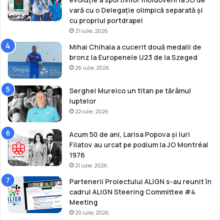
i
vară cu o Delegație olimpică separată și
a
cu propriul portdrapel
l
31 iulie, 2026
U
Mihai Chihaia a cucerit două medalii de
2
bronz la Europenele U23 de la Szeged
3
26 iulie, 2026
d
e
c
Serghei Mureico un titan pe tărâmul
a
luptelor
n
22 iulie, 2026
o
e
Acum 50 de ani, Larisa Popova și Iuri
m
Filatov au urcat pe podium la JO Montréal
a
1976
r
21 iulie, 2026
a
Partenerii Proiectului ALIGN s-au reunit în
t
cadrul ALIGN Steering Committee #4
o
Meeting
n
20 iulie, 2026