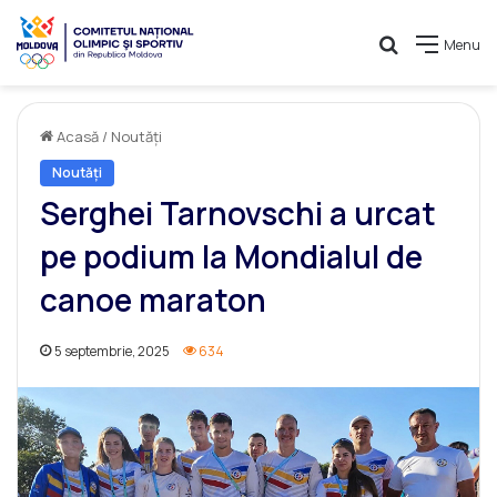
Caută
Menu
Acasă
/
Noutăți
Noutăți
Serghei Tarnovschi a urcat
pe podium la Mondialul de
canoe maraton
5 septembrie, 2025
634