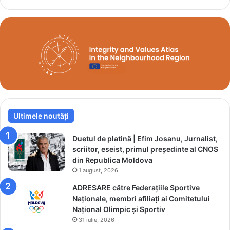
a
s
d
i
e
a
b
G
r
l
o
a
n
z
z
u
l
n
a
o
C
Ultimele noutăți
v
a
a
m
a
Duetul de platină | Efim Josanu, Jurnalist,
p
u
scriitor, eseist, primul președinte al CNOS
i
t
din Republica Moldova
o
r
1 august, 2026
n
i
ADRESARE către Federațiile Sportive
a
u
Naționale, membri afiliați ai Comitetului
t
m
Național Olimpic și Sportiv
u
f
31 iulie, 2026
l
a