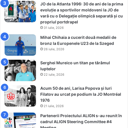
M
t
JO de la Atlanta 1996: 30 de ani de la prima
o
l
evoluție a sportivilor moldoveni la JO de
n
a
vară cu o Delegație olimpică separată și cu
d
S
propriul portdrapel
i
t
31 iulie, 2026
a
u
Mihai Chihaia a cucerit două medalii de
l
t
bronz la Europenele U23 de la Szeged
d
t
26 iulie, 2026
e
g
l
a
a
r
Serghei Mureico un titan pe tărâmul
M
t
luptelor
i
22 iulie, 2026
l
a
Acum 50 de ani, Larisa Popova și Iuri
n
Filatov au urcat pe podium la JO Montréal
o
1976
21 iulie, 2026
Partenerii Proiectului ALIGN s-au reunit în
cadrul ALIGN Steering Committee #4
Meeting