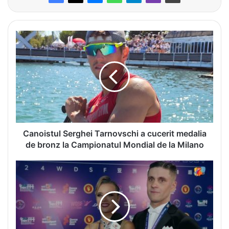
C
a
n
o
i
s
t
u
l
S
Canoistul Serghei Tarnovschi a cucerit medalia
e
de bronz la Campionatul Mondial de la Milano
r
g
P
h
e
e
r
i
e
T
c
a
h