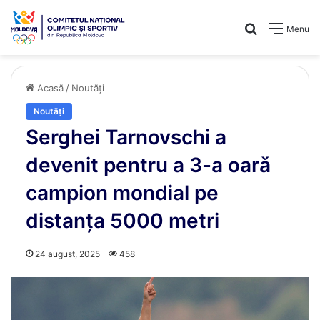
Caută
Menu
Acasă
/
Noutăți
Noutăți
Serghei Tarnovschi a
devenit pentru a 3-a oarǎ
campion mondial pe
distanța 5000 metri
24 august, 2025
458