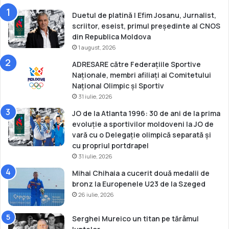
I
M
Duetul de platină | Efim Josanu, Jurnalist,
scriitor, eseist, primul președinte al CNOS
din Republica Moldova
1 august, 2026
ADRESARE către Federațiile Sportive
Naționale, membri afiliați ai Comitetului
Național Olimpic și Sportiv
31 iulie, 2026
JO de la Atlanta 1996: 30 de ani de la prima
evoluție a sportivilor moldoveni la JO de
vară cu o Delegație olimpică separată și
cu propriul portdrapel
31 iulie, 2026
Mihai Chihaia a cucerit două medalii de
bronz la Europenele U23 de la Szeged
26 iulie, 2026
Serghei Mureico un titan pe tărâmul