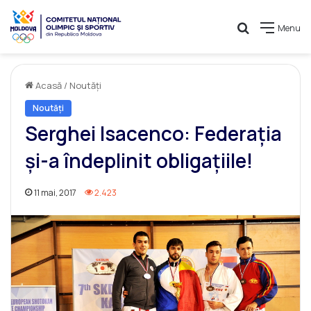
Caută
Menu
Acasă
/
Noutăți
Noutăți
Serghei Isacenco: Federația
și-a îndeplinit obligațiile!
11 mai, 2017
2.423