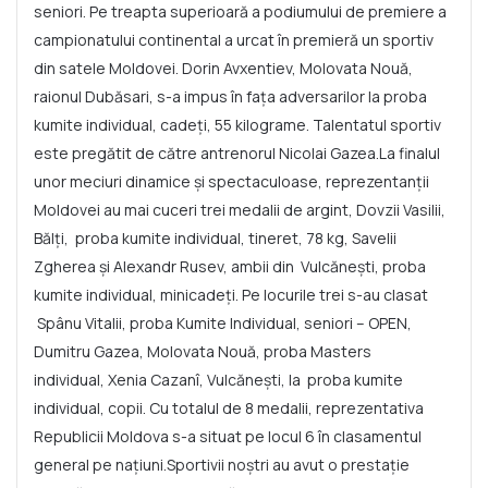
seniori. Pe treapta superioară a podiumului de premiere a
campionatului continental a urcat în premieră un sportiv
din satele Moldovei. Dorin Avxentiev, Molovata Nouă,
raionul Dubăsari, s-a impus în fața adversarilor la proba
kumite individual, cadeţi, 55 kilograme. Talentatul sportiv
este pregătit de către antrenorul Nicolai Gazea.La finalul
unor meciuri dinamice și spectaculoase, reprezentanții
Moldovei au mai cuceri trei medalii de argint, Dovzii Vasilii,
Bălți, proba kumite individual, tineret, 78 kg, Savelii
Zgherea și Alexandr Rusev, ambii din Vulcănești, proba
kumite individual, minicadeți. Pe locurile trei s-au clasat
Spânu Vitalii, proba Kumite Individual, seniori – OPEN,
Dumitru Gazea, Molovata Nouă, proba Masters
individual, Xenia Cazanî, Vulcănești, la proba kumite
individual, copii. Cu totalul de 8 medalii, reprezentativa
Republicii Moldova s-a situat pe locul 6 în clasamentul
general pe națiuni.Sportivii noștri au avut o prestație