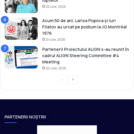
luptelor
22 iulie, 2026
Acum 50 de ani, Larisa Popova și Iuri
Filatov au urcat pe podium la JO Montréal
1976
21 iulie, 2026
Partenerii Proiectului ALIGN s-au reunit în
cadrul ALIGN Steering Committee #4
Meeting
20 iulie, 2026
P
P
r
a
e
g
v
i
i
n
PARTENERII NOȘTRII
o
a
u
u