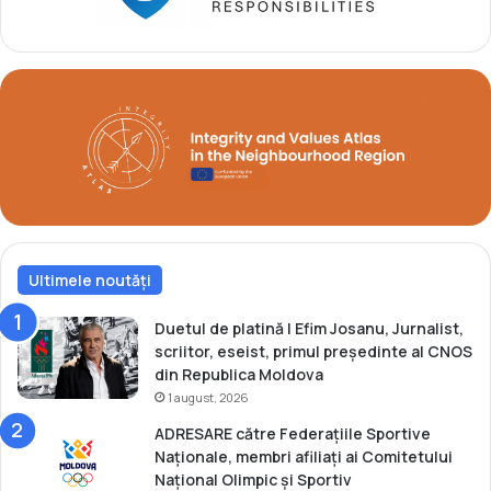
a
l
c
a
-
m
C
-
a
u
n
l
o
d
e
e
l
a
B
a
Ultimele noutăți
k
u
Duetul de platină | Efim Josanu, Jurnalist,
scriitor, eseist, primul președinte al CNOS
din Republica Moldova
1 august, 2026
ADRESARE către Federațiile Sportive
Naționale, membri afiliați ai Comitetului
Național Olimpic și Sportiv