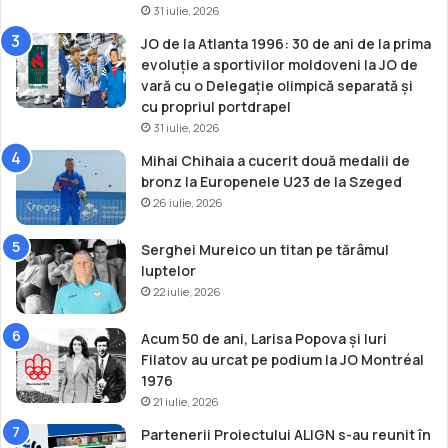
31 iulie, 2026
JO de la Atlanta 1996: 30 de ani de la prima
evoluție a sportivilor moldoveni la JO de
vară cu o Delegație olimpică separată și
cu propriul portdrapel
31 iulie, 2026
Mihai Chihaia a cucerit două medalii de
bronz la Europenele U23 de la Szeged
26 iulie, 2026
Serghei Mureico un titan pe tărâmul
luptelor
22 iulie, 2026
Acum 50 de ani, Larisa Popova și Iuri
Filatov au urcat pe podium la JO Montréal
1976
21 iulie, 2026
Partenerii Proiectului ALIGN s-au reunit în