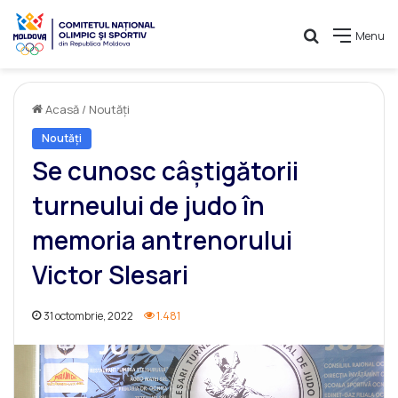
Caută
Menu
Acasă
/
Noutăți
Noutăți
Se cunosc câștigătorii
turneului de judo în
memoria antrenorului
Victor Slesari
31 octombrie, 2022
1.481