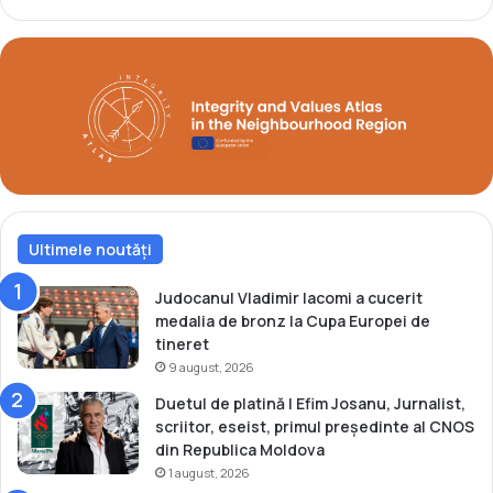
”
a
G
O
o
l
l
i
d
m
e
p
n
i
G
a
l
d
o
a
v
Ultimele noutăți
d
e
e
s
t
Judocanul Vladimir Iacomi a cucerit
”
i
medalia de bronz la Cupa Europei de
n
tineret
e
9 august, 2026
r
Duetul de platină | Efim Josanu, Jurnalist,
e
scriitor, eseist, primul președinte al CNOS
t
din Republica Moldova
1 august, 2026