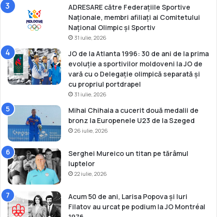
ADRESARE către Federațiile Sportive
Naționale, membri afiliați ai Comitetului
Național Olimpic și Sportiv
31 iulie, 2026
JO de la Atlanta 1996: 30 de ani de la prima
evoluție a sportivilor moldoveni la JO de
vară cu o Delegație olimpică separată și
cu propriul portdrapel
31 iulie, 2026
Mihai Chihaia a cucerit două medalii de
bronz la Europenele U23 de la Szeged
26 iulie, 2026
Serghei Mureico un titan pe tărâmul
luptelor
22 iulie, 2026
Acum 50 de ani, Larisa Popova și Iuri
Filatov au urcat pe podium la JO Montréal
1976