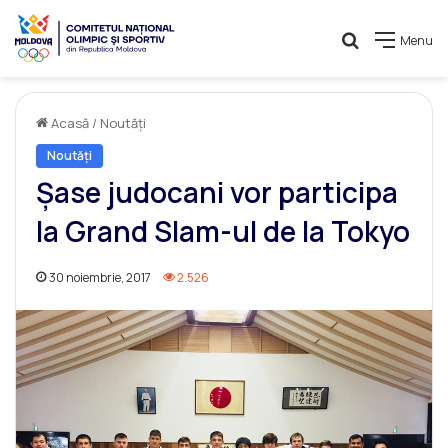
Caută
Menu
Acasă
/
Noutăți
Noutăți
Șase judocani vor participa
la Grand Slam-ul de la Tokyo
30 noiembrie, 2017
2.526