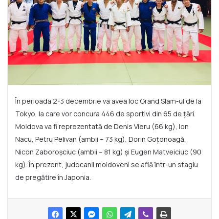
În perioada 2-3 decembrie va avea loc Grand Slam-ul de la
Tokyo, la care vor concura 446 de sportivi din 65 de țări.
Moldova va fi reprezentată de Denis Vieru (66 kg), Ion
Nacu, Petru Pelivan (ambii – 73 kg), Dorin Goțonoagă,
Nicon Zaboroșciuc (ambii – 81 kg) și Eugen Matveiciuc (90
kg). În prezent, judocanii moldoveni se află într-un stagiu
de pregătire în Japonia.