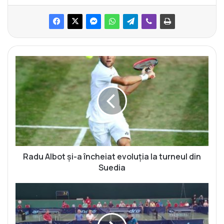
R
a
d
u
A
l
b
o
t
ș
Radu Albot și-a încheiat evoluția la turneul din
i
Suedia
-
a
M
î
o
n
l
c
d