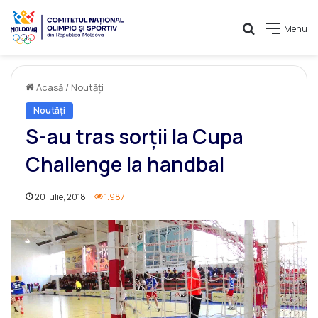
Caută
Menu
Acasă
/
Noutăți
Noutăți
S-au tras sorții la Cupa
Challenge la handbal
20 iulie, 2018
1.987