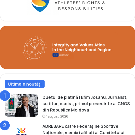
l
r
d
o
i
p
n
e
S
n
u
e
e
l
d
e
i
d
a
e
j
u
n
Ultimele noutăți
i
o
r
Duetul de platină | Efim Josanu, Jurnalist,
i
scriitor, eseist, primul președinte al CNOS
l
din Republica Moldova
a
1 august, 2026
t
ADRESARE către Federațiile Sportive
e
Naționale, membri afiliați ai Comitetului
n