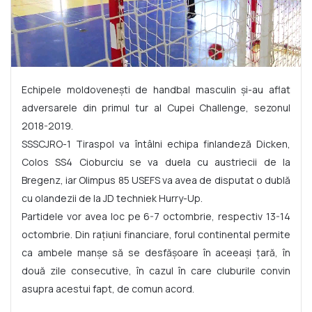
Echipele moldoveneşti de handbal masculin şi-au aflat
adversarele din primul tur al Cupei Challenge, sezonul
2018-2019.
SSSCJRO-1 Tiraspol va întâlni echipa finlandeză Dicken,
Colos SS4 Cioburciu se va duela cu austriecii de la
Bregenz, iar Olimpus 85 USEFS va avea de disputat o dublă
cu olandezii de la JD techniek Hurry-Up.
Partidele vor avea loc pe 6-7 octombrie, respectiv 13-14
octombrie. Din rațiuni financiare, forul continental permite
ca ambele manșe să se desfășoare în aceeași țară, în
două zile consecutive, în cazul în care cluburile convin
asupra acestui fapt, de comun acord.