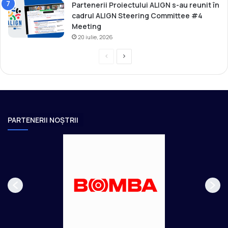
Partenerii Proiectului ALIGN s-au reunit în
cadrul ALIGN Steering Committee #4
Meeting
20 iulie, 2026
P
P
r
a
e
g
v
i
i
n
PARTENERII NOȘTRII
o
a
u
u
s
r
p
m
a
ă
g
t
e
o
a