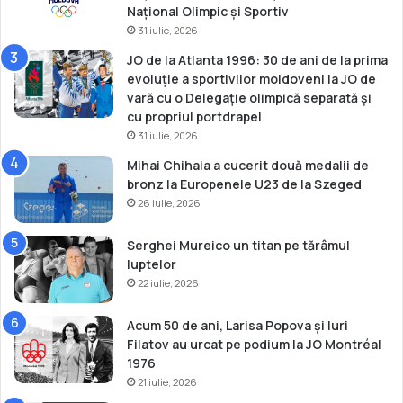
Național Olimpic și Sportiv
i
31 iulie, 2026
s
d
JO de la Atlanta 1996: 30 de ani de la prima
e
evoluție a sportivilor moldoveni la JO de
m
vară cu o Delegație olimpică separată și
a
cu propriul portdrapel
s
31 iulie, 2026
ă
Mihai Chihaia a cucerit două medalii de
bronz la Europenele U23 de la Szeged
26 iulie, 2026
Serghei Mureico un titan pe tărâmul
luptelor
22 iulie, 2026
Acum 50 de ani, Larisa Popova și Iuri
Filatov au urcat pe podium la JO Montréal
1976
21 iulie, 2026