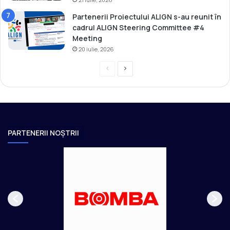
Partenerii Proiectului ALIGN s-au reunit în
cadrul ALIGN Steering Committee #4
Meeting
20 iulie, 2026
P
P
r
a
e
g
v
i
i
n
PARTENERII NOȘTRII
o
a
u
u
s
r
p
m
a
ă
g
t
e
o