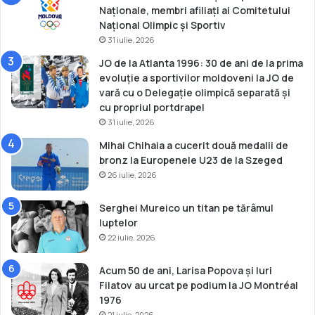
Naționale, membri afiliați ai Comitetului
Național Olimpic și Sportiv
31 iulie, 2026
JO de la Atlanta 1996: 30 de ani de la prima
evoluție a sportivilor moldoveni la JO de
vară cu o Delegație olimpică separată și
cu propriul portdrapel
31 iulie, 2026
Mihai Chihaia a cucerit două medalii de
bronz la Europenele U23 de la Szeged
26 iulie, 2026
Serghei Mureico un titan pe tărâmul
luptelor
22 iulie, 2026
Acum 50 de ani, Larisa Popova și Iuri
Filatov au urcat pe podium la JO Montréal
1976
21 iulie, 2026