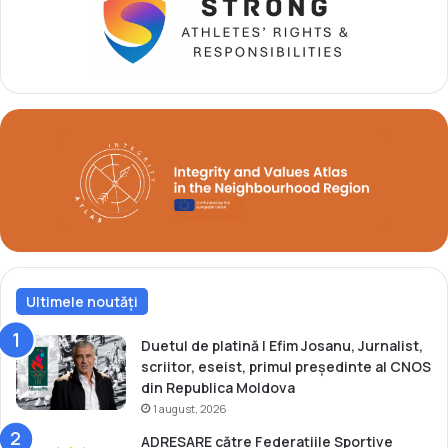
p
r
i
m
a
m
e
d
a
l
i
e
î
n
Ultimele noutăți
2
0
2
Duetul de platină | Efim Josanu, Jurnalist,
6
scriitor, eseist, primul președinte al CNOS
din Republica Moldova
1 august, 2026
ADRESARE către Federațiile Sportive