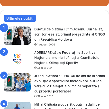
o
r
i
Ultimele noutăți
l
o
r
Duetul de platină | Efim Josanu, Jurnalist,
C
scriitor, eseist, primul președinte al CNOS
N
din Republica Moldova
O
1 august, 2026
S
ADRESARE către Federațiile Sportive
Naționale, membri afiliați ai Comitetului
Național Olimpic și Sportiv
31 iulie, 2026
JO de la Atlanta 1996: 30 de ani de la prima
evoluție a sportivilor moldoveni la JO de
vară cu o Delegație olimpică separată și
cu propriul portdrapel
31 iulie, 2026
Mihai Chihaia a cucerit două medalii de