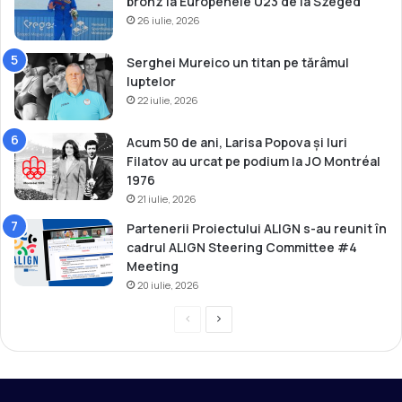
bronz la Europenele U23 de la Szeged
26 iulie, 2026
Serghei Mureico un titan pe tărâmul
luptelor
22 iulie, 2026
Acum 50 de ani, Larisa Popova și Iuri
Filatov au urcat pe podium la JO Montréal
1976
21 iulie, 2026
Partenerii Proiectului ALIGN s-au reunit în
cadrul ALIGN Steering Committee #4
Meeting
20 iulie, 2026
P
P
r
a
e
g
v
i