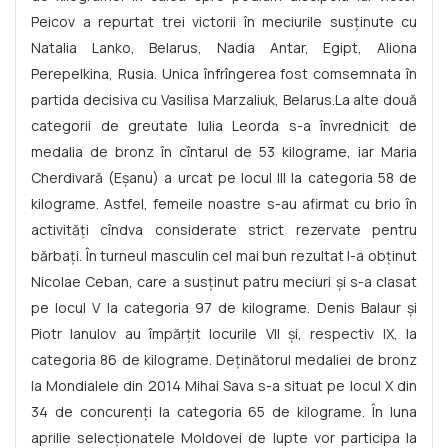
Peicov a repurtat trei victorii în meciurile susţinute cu
Natalia Lanko, Belarus, Nadia Antar, Egipt, Aliona
Perepelkina, Rusia. Unica înfrîngerea fost comsemnata în
partida decisiva cu Vasilisa Marzaliuk, Belarus.La alte două
categorii de greutate Iulia Leorda s-a învrednicit de
medalia de bronz în cîntarul de 53 kilograme, iar Maria
Cherdivară (Eşanu) a urcat pe locul III la categoria 58 de
kilograme. Astfel, femeile noastre s-au afirmat cu brio în
activități cîndva considerate strict rezervate pentru
bărbați. În turneul masculin cel mai bun rezultat l-a obţinut
Nicolae Ceban, care a susţinut patru meciuri şi s-a clasat
pe locul V la categoria 97 de kilograme. Denis Balaur şi
Piotr Ianulov au împărţit locurile VII şi, respectiv IX, la
categoria 86 de kilograme. Deţinătorul medaliei de bronz
la Mondialele din 2014 Mihai Sava s-a situat pe locul X din
34 de concurenţi la categoria 65 de kilograme. În luna
aprilie selecţionatele Moldovei de lupte vor participa la