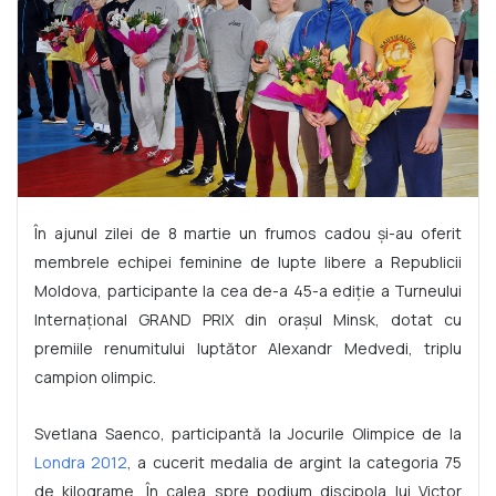
În ajunul zilei de 8 martie un frumos cadou şi-au oferit
membrele echipei feminine de lupte libere a Republicii
Moldova, participante la cea de-a 45-a ediţie a Turneului
Internaţional GRAND PRIX din oraşul Minsk, dotat cu
premiile renumitului luptător Alexandr Medvedi, triplu
campion olimpic.
Svetlana Saenco, participantă la Jocurile Olimpice de la
Londra 2012
, a cucerit medalia de argint la categoria 75
de kilograme. În calea spre podium discipola lui Victor