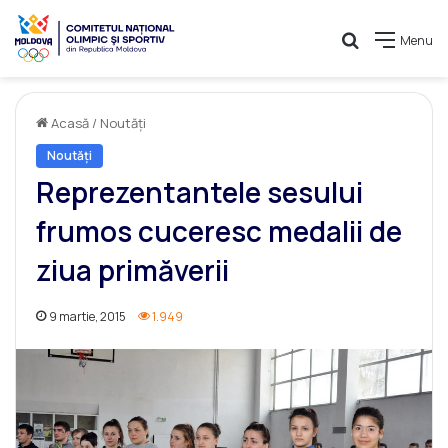
Caută
Menu
Acasă
/
Noutăți
Noutăți
Reprezentantele sesului
frumos cuceresc medalii de
ziua primăverii
9 martie, 2015
1.949