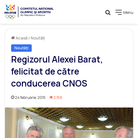
Caută
Menu
Acasă
/
Noutăți
Noutăți
Regizorul Alexei Barat,
felicitat de către
conducerea CNOS
24 februarie, 2015
2.158