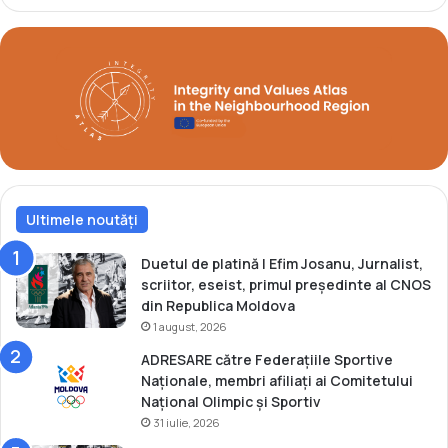
c
Ultimele noutăți
Duetul de platină | Efim Josanu, Jurnalist,
scriitor, eseist, primul președinte al CNOS
din Republica Moldova
1 august, 2026
ADRESARE către Federațiile Sportive
Naționale, membri afiliați ai Comitetului
Național Olimpic și Sportiv
31 iulie, 2026