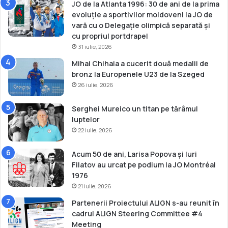
JO de la Atlanta 1996: 30 de ani de la prima
evoluție a sportivilor moldoveni la JO de
vară cu o Delegație olimpică separată și
cu propriul portdrapel
31 iulie, 2026
Mihai Chihaia a cucerit două medalii de
bronz la Europenele U23 de la Szeged
26 iulie, 2026
Serghei Mureico un titan pe tărâmul
luptelor
22 iulie, 2026
Acum 50 de ani, Larisa Popova și Iuri
Filatov au urcat pe podium la JO Montréal
1976
21 iulie, 2026
Partenerii Proiectului ALIGN s-au reunit în
cadrul ALIGN Steering Committee #4
Meeting