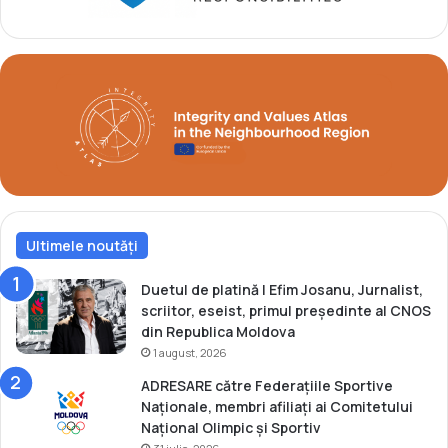
t
a
t
a
l
R
e
p
u
b
l
Ultimele noutăți
i
c
i
Duetul de platină | Efim Josanu, Jurnalist,
i
scriitor, eseist, primul președinte al CNOS
M
din Republica Moldova
o
1 august, 2026
l
ADRESARE către Federațiile Sportive
d
Naționale, membri afiliați ai Comitetului
o
Național Olimpic și Sportiv
v