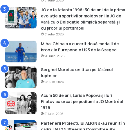
31 iulie, 2026
a
JO de la Atlanta 1996: 30 de ani de la prima
evoluție a sportivilor moldoveni la JO de
vară cu o Delegație olimpică separată și
cu propriul portdrapel
31 iulie, 2026
Mihai Chihaia a cucerit două medalii de
bronz la Europenele U23 de la Szeged
26 iulie, 2026
Serghei Mureico un titan pe tărâmul
luptelor
22 iulie, 2026
Acum 50 de ani, Larisa Popova și Iuri
Filatov au urcat pe podium la JO Montréal
1976
21 iulie, 2026
Partenerii Proiectului ALIGN s-au reunit în
cadrul ALIGN Steering Committee #4