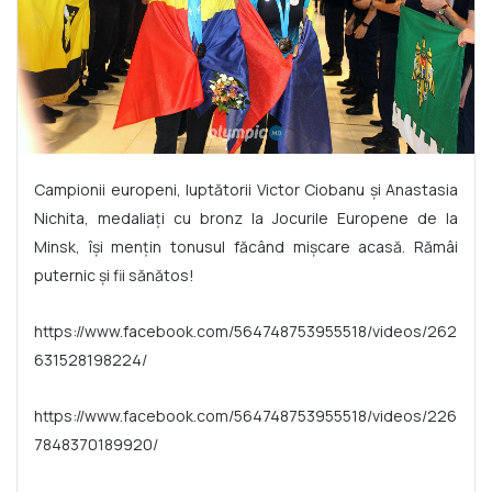
Campionii europeni, luptătorii Victor Ciobanu și Anastasia
Nichita, medaliați cu bronz la Jocurile Europene de la
Minsk, își mențin tonusul făcând mișcare acasă. Rămâi
puternic și fii sănătos!
https://www.facebook.com/564748753955518/videos/262
631528198224/
https://www.facebook.com/564748753955518/videos/226
7848370189920/