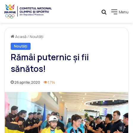
Caută
Menu
Acasă
/
Noutăți
Noutăți
Rămâi puternic și fii
sănătos!
26 aprilie, 2020
1.714