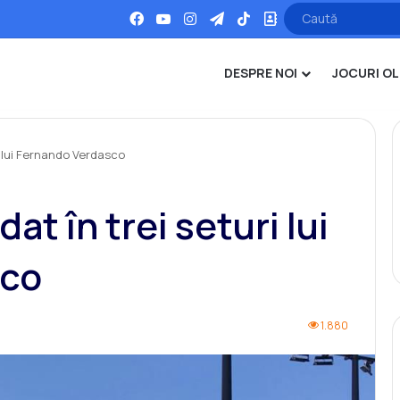
Facebook
YouTube
Instagram
Telegram
TikTok
Office
DESPRE NOI
JOCURI OL
i lui Fernando Verdasco
at în trei seturi lui
sco
1.880