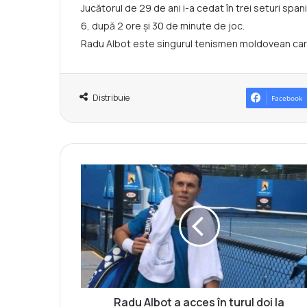
Jucătorul de 29 de ani i-a cedat în trei seturi span
6, după 2 ore și 30 de minute de joc.
Radu Albot este singurul tenismen moldovean care 
Distribuie
Facebook
R
a
d
u
A
l
b
o
t
a
Radu Albot a acces în turul doi la