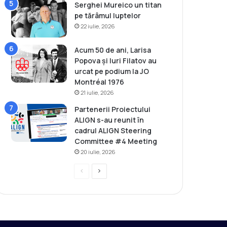
Serghei Mureico un titan
pe tărâmul luptelor
22 iulie, 2026
Acum 50 de ani, Larisa
Popova și Iuri Filatov au
urcat pe podium la JO
Montréal 1976
21 iulie, 2026
Partenerii Proiectului
ALIGN s-au reunit în
cadrul ALIGN Steering
Committee #4 Meeting
20 iulie, 2026
P
P
r
a
e
g
v
i