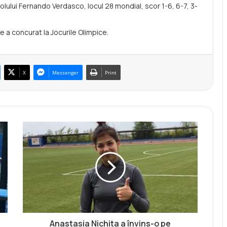
iolului Fernando Verdasco, locul 28 mondial, scor 1-6, 6-7, 3-
a concurat la Jocurile Olimpice.
X
Messenger
Print
A
n
a
s
t
a
s
i
a
N
Anastasia Nichita a învins-o pe