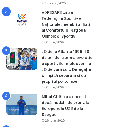
1 august, 2026
ADRESARE către
Federațiile Sportive
Naționale, membri afiliați
ai Comitetului Național
Olimpic și Sportiv
31 iulie, 2026
JO de la Atlanta 1996: 30
de ani de la prima evoluție
a sportivilor moldoveni la
JO de vară cu o Delegație
olimpică separată și cu
propriul portdrapel
31 iulie, 2026
Mihai Chihaia a cucerit
două medalii de bronz la
Europenele U23 de la
Szeged
26 iulie, 2026