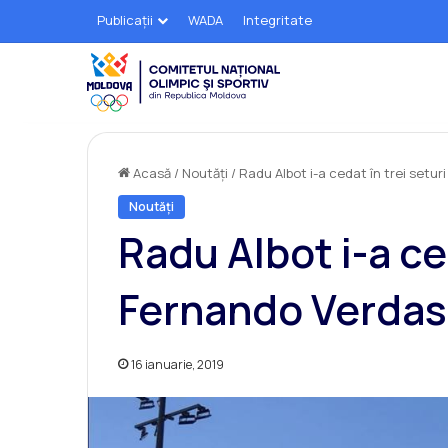
Publicații
WADA
Integritate
Acasă
/
Noutăți
/
Radu Albot i-a cedat în trei setur
Noutăți
Radu Albot i-a ced
Fernando Verda
16 ianuarie, 2019