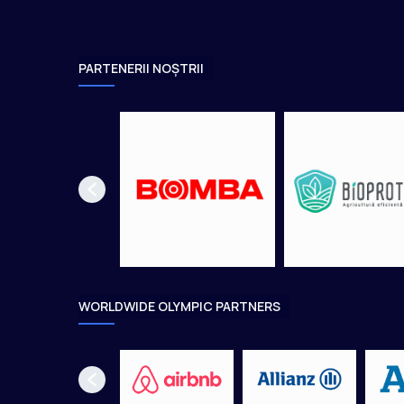
r
a
l
i
PARTENERII NOȘTRII
a
n
O
p
e
n
WORLDWIDE OLYMPIC PARTNERS