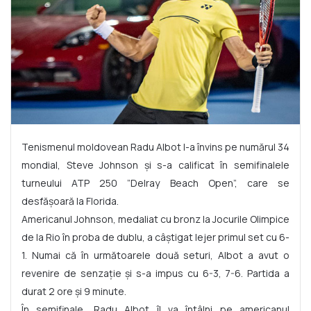
Tenismenul moldovean Radu Albot l-a învins pe numărul 34
mondial, Steve Johnson și s-a calificat în semifinalele
turneului ATP 250 ”Delray Beach Open”, care se
desfășoară la Florida.
Americanul Johnson, medaliat cu bronz la Jocurile Olimpice
de la Rio în proba de dublu, a câștigat lejer primul set cu 6-
1. Numai că în următoarele două seturi, Albot a avut o
revenire de senzație și s-a impus cu 6-3, 7-6. Partida a
durat 2 ore și 9 minute.
În semifinale, Radu Albot îl va întâlni pe americanul