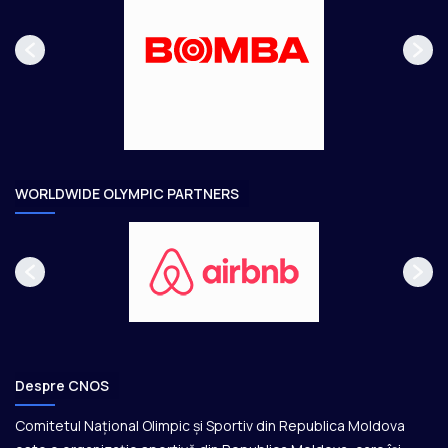
p
m
a
ă
g
t
e
o
a
r
e
WORLDWIDE OLYMPIC PARTNERS
Despre CNOS
Comitetul Național Olimpic și Sportiv din Republica Moldova