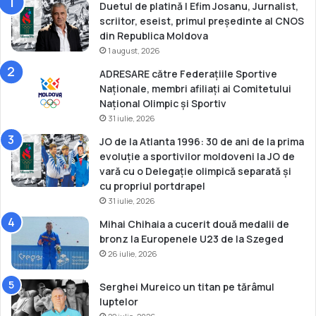
G
Duetul de platină | Efim Josanu, Jurnalist,
l
scriitor, eseist, primul președinte al CNOS
a
din Republica Moldova
s
1 august, 2026
g
ADRESARE către Federațiile Sportive
o
Naționale, membri afiliați ai Comitetului
w
Național Olimpic și Sportiv
31 iulie, 2026
JO de la Atlanta 1996: 30 de ani de la prima
evoluție a sportivilor moldoveni la JO de
vară cu o Delegație olimpică separată și
cu propriul portdrapel
31 iulie, 2026
Mihai Chihaia a cucerit două medalii de
bronz la Europenele U23 de la Szeged
26 iulie, 2026
Serghei Mureico un titan pe tărâmul
luptelor