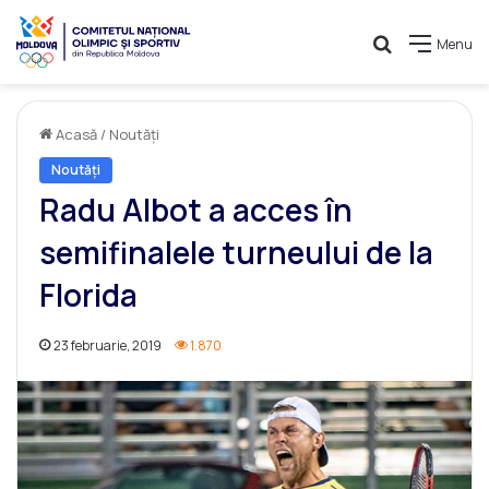
Caută
Menu
Acasă
/
Noutăți
Noutăți
Radu Albot a acces în
semifinalele turneului de la
Florida
23 februarie, 2019
1.870