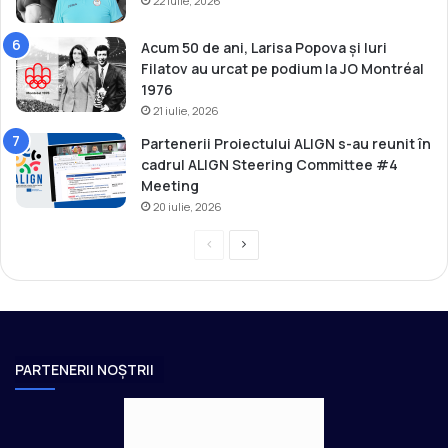
22 iulie, 2026
Acum 50 de ani, Larisa Popova și Iuri
Filatov au urcat pe podium la JO Montréal
1976
21 iulie, 2026
Partenerii Proiectului ALIGN s-au reunit în
cadrul ALIGN Steering Committee #4
Meeting
20 iulie, 2026
P
P
r
a
e
g
v
i
i
n
PARTENERII NOȘTRII
o
a
u
u
s
r