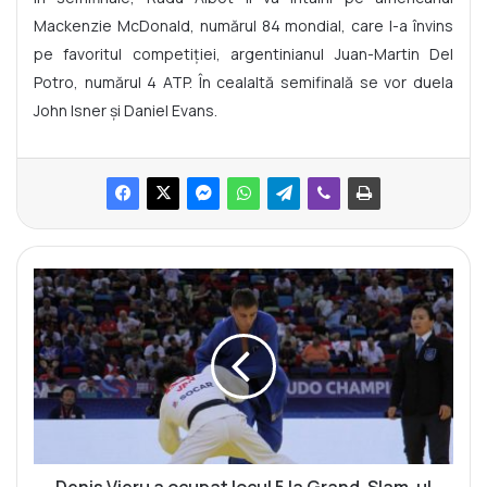
Mackenzie McDonald, numărul 84 mondial, care l-a învins
pe favoritul competiției, argentinianul Juan-Martin Del
Potro, numărul 4 ATP. În cealaltă semifinală se vor duela
John Isner și Daniel Evans.
D
e
n
i
s
V
i
e
r
u
Denis Vieru a ocupat locul 5 la Grand-Slam-ul