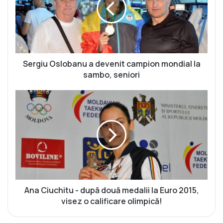
g
i
u
O
s
l
o
Sergiu Oslobanu a devenit campion mondial la
b
sambo, seniori
a
n
A
u
n
a
a
d
C
e
i
v
u
e
c
n
h
i
i
t
t
Ana Ciuchitu - după două medalii la Euro 2015,
c
u
visez o calificare olimpică!
a
-
m
d