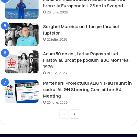
l
bronz la Europenele U23 de la Szeged
i
26 iulie, 2026
m
p
i
Serghei Mureico un titan pe tărâmul
c
luptelor
ă
22 iulie, 2026
!
Acum 50 de ani, Larisa Popova și Iuri
Filatov au urcat pe podium la JO Montréal
1976
21 iulie, 2026
Partenerii Proiectului ALIGN s-au reunit în
cadrul ALIGN Steering Committee #4
Meeting
20 iulie, 2026
P
P
r
a
e
g