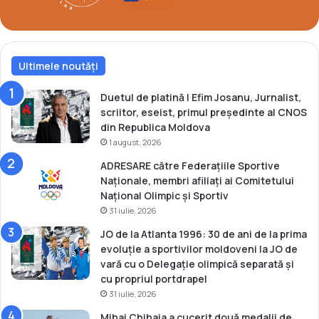
n
0
i
1
o
5
r
,
i
Ultimele noutăți
v
i
s
Duetul de platină | Efim Josanu, Jurnalist,
e
scriitor, eseist, primul președinte al CNOS
z
din Republica Moldova
o
1 august, 2026
c
ADRESARE către Federațiile Sportive
a
Naționale, membri afiliați ai Comitetului
l
Național Olimpic și Sportiv
i
31 iulie, 2026
f
i
JO de la Atlanta 1996: 30 de ani de la prima
c
evoluție a sportivilor moldoveni la JO de
a
vară cu o Delegație olimpică separată și
r
cu propriul portdrapel
e
31 iulie, 2026
o
Mihai Chihaia a cucerit două medalii de