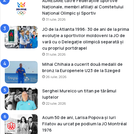
ADRESARE către Federațiile Sportive
c
Naționale, membri afiliați ai Comitetului
o
Național Olimpic și Sportiv
t
31 iulie, 2026
a
o
JO de la Atlanta 1996: 30 de ani de la prima
l
evoluție a sportivilor moldoveni la JO de
i
vară cu o Delegație olimpică separată și
m
cu propriul portdrapel
p
31 iulie, 2026
i
Mihai Chihaia a cucerit două medalii de
c
bronz la Europenele U23 de la Szeged
a
26 iulie, 2026
Serghei Mureico un titan pe tărâmul
luptelor
22 iulie, 2026
Acum 50 de ani, Larisa Popova și Iuri
Filatov au urcat pe podium la JO Montréal
1976