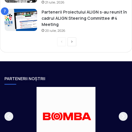
21 iulie, 2026
Partenerii Proiectului ALIGN s-au reunit în
cadrul ALIGN Steering Committee #4
Meeting
20 iulie, 2026
P
P
r
a
e
g
v
i
i
n
PARTENERII NOȘTRII
o
a
u
u
s
r
p
m
a
ă
g
t