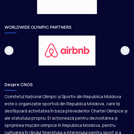
e
o
a
r
e
WORLDWIDE OLYMPIC PARTNERS
Despre CNOS
Comitetul Național Olimpic și Sportiv din Republica Moldova
este o organizație sportivă din Republica Moldova, care își
desfășoară activitatea în baza prevederilor Chartei Olimpice și
ale statutului propriu. El acționează pentru dezvoltarea și
sprijinirea mișcării olimpice în Republica Moldova, pentru
cultivarea în rândul tineretului a interesului pentru sport și a