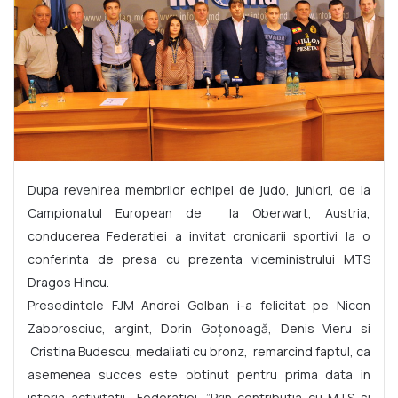
Dupa revenirea membrilor echipei de judo, juniori, de la
Campionatul European de la Oberwart, Austria,
conducerea Federatiei a invitat cronicarii sportivi la o
conferinta de presa cu prezenta viceministrului MTS
Dragos Hincu.
Presedintele FJM Andrei Golban i-a felicitat pe Nicon
Zaborosciuc, argint, Dorin Goțonoagă, Denis Vieru si
Cristina Budescu, medaliati cu bronz, remarcind faptul, ca
asemenea succes este obtinut pentru prima data in
istoria activitatii Federatiei. ”Prin contributia cu MTS si