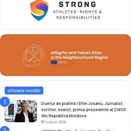
l
m
d
u
i
l
n
m
A
o
n
l
e
d
n
o
i
v
i
e
N
n
o
e
i
s
c
Ultimele noutăți
s
i
o
Duetul de platină | Efim Josanu, Jurnalist,
n
scriitor, eseist, primul președinte al CNOS
o
din Republica Moldova
u
1 august, 2026
a