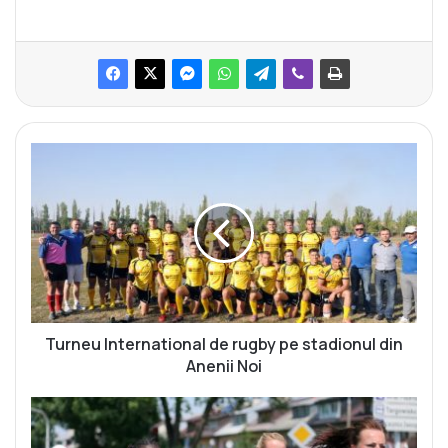
T
u
r
n
e
u
I
n
t
e
Turneu International de rugby pe stadionul din
r
Anenii Noi
n
a
U
t
n
i