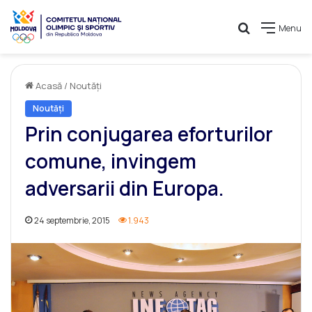
Caută
Menu
Acasă
/
Noutăți
Noutăți
Prin conjugarea eforturilor
comune, invingem
adversarii din Europa.
24 septembrie, 2015
1.943