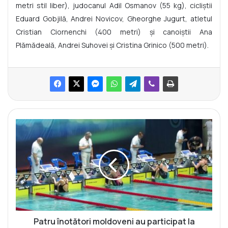
metri stil liber), judocanul Adil Osmanov (55 kg), cicliștii
Eduard Gobjilă, Andrei Novicov, Gheorghe Jugurt, atletul
Cristian Ciornenchi (400 metri) și canoiștii Ana
Plămădeală, Andrei Suhovei și Cristina Grinico (500 metri).
P
a
t
r
u
î
n
o
t
ă
Patru înotători moldoveni au participat la