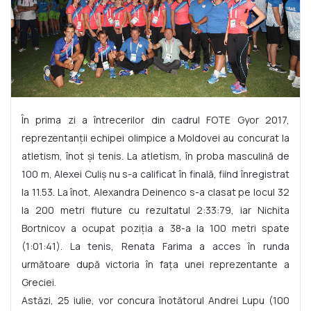
În prima zi a întrecerilor din cadrul FOTE Gyor 2017,
reprezentanții echipei olimpice a Moldovei au concurat la
atletism, înot și tenis. La atletism, în proba masculină de
100 m, Alexei Culiș nu s-a calificat în finală, fiind înregistrat
la 11.53. La înot, Alexandra Deinenco s-a clasat pe locul 32
la 200 metri fluture cu rezultatul 2:33:79, iar Nichita
Bortnicov a ocupat poziția a 38-a la 100 metri spate
(1:01:41). La tenis, Renata Farima a acces în runda
următoare după victoria în fața unei reprezentante a
Greciei.
Astăzi, 25 iulie, vor concura înotătorul Andrei Lupu (100