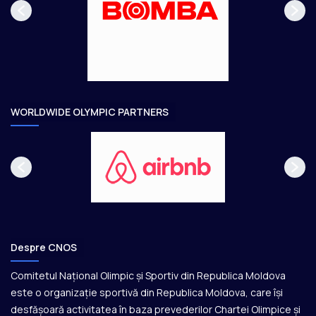
a
ă
g
t
e
o
a
r
e
WORLDWIDE OLYMPIC PARTNERS
Despre CNOS
Comitetul Național Olimpic și Sportiv din Republica Moldova
este o organizație sportivă din Republica Moldova, care își
desfășoară activitatea în baza prevederilor Chartei Olimpice și