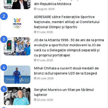
a
din Republica Moldova
l
1 august, 2026
ADRESARE către Federațiile Sportive
Naționale, membri afiliați ai Comitetului
Național Olimpic și Sportiv
31 iulie, 2026
JO de la Atlanta 1996: 30 de ani de la prima
evoluție a sportivilor moldoveni la JO de
vară cu o Delegație olimpică separată și
cu propriul portdrapel
31 iulie, 2026
Mihai Chihaia a cucerit două medalii de
bronz la Europenele U23 de la Szeged
26 iulie, 2026
Serghei Mureico un titan pe tărâmul
luptelor
22 iulie, 2026