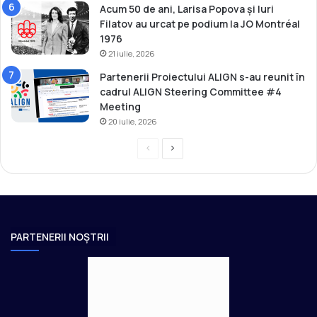
Acum 50 de ani, Larisa Popova și Iuri
Filatov au urcat pe podium la JO Montréal
1976
21 iulie, 2026
Partenerii Proiectului ALIGN s-au reunit în
cadrul ALIGN Steering Committee #4
Meeting
20 iulie, 2026
P
P
r
a
e
g
v
i
i
n
PARTENERII NOȘTRII
o
a
u
u
s
r
p
m