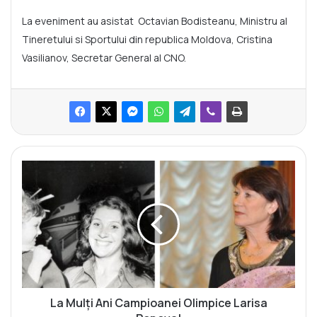
La eveniment au asistat Octavian Bodisteanu, Ministru al
Tineretului si Sportului din republica Moldova, Cristina
Vasilianov, Secretar General al CNO.
L
a
M
u
l
ţ
i
A
n
i
La Mulţi Ani Campioanei Olimpice Larisa
C