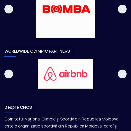
p
m
a
ă
g
t
e
o
a
r
e
WORLDWIDE OLYMPIC PARTNERS
Despre CNOS
Comitetul Național Olimpic și Sportiv din Republica Moldova
este o organizație sportivă din Republica Moldova, care își