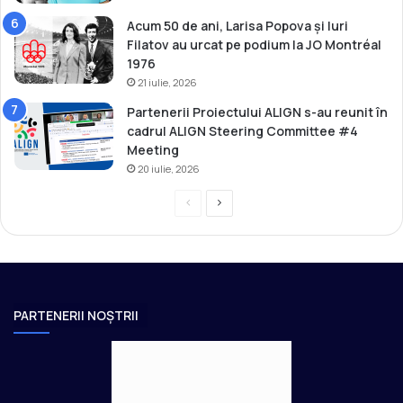
Acum 50 de ani, Larisa Popova și Iuri
Filatov au urcat pe podium la JO Montréal
1976
21 iulie, 2026
Partenerii Proiectului ALIGN s-au reunit în
cadrul ALIGN Steering Committee #4
Meeting
20 iulie, 2026
P
P
r
a
e
g
v
i
i
n
PARTENERII NOȘTRII
o
a
u
u
s
r