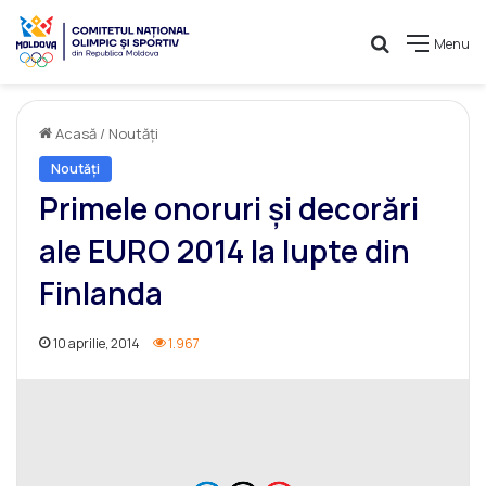
Caută
Menu
Acasă
/
Noutăți
Noutăți
Primele onoruri şi decorări
ale EURO 2014 la lupte din
Finlanda
10 aprilie, 2014
1.967