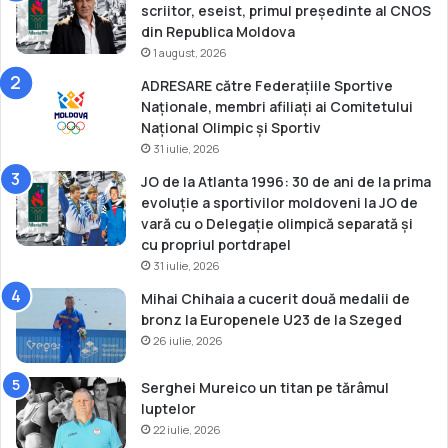
J
scriitor, eseist, primul președinte al CNOS
O
din Republica Moldova
d
1 august, 2026
e
ADRESARE către Federațiile Sportive
l
Naționale, membri afiliați ai Comitetului
a
Național Olimpic și Sportiv
R
31 iulie, 2026
i
o
JO de la Atlanta 1996: 30 de ani de la prima
2
evoluție a sportivilor moldoveni la JO de
0
vară cu o Delegație olimpică separată și
1
cu propriul portdrapel
6
31 iulie, 2026
Mihai Chihaia a cucerit două medalii de
bronz la Europenele U23 de la Szeged
26 iulie, 2026
Serghei Mureico un titan pe tărâmul
luptelor
22 iulie, 2026