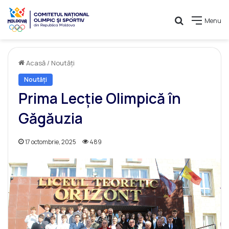
Caută
Menu
Acasă
/
Noutăți
Noutăți
Prima Lecție Olimpică în
Găgăuzia
17 octombrie, 2025
489