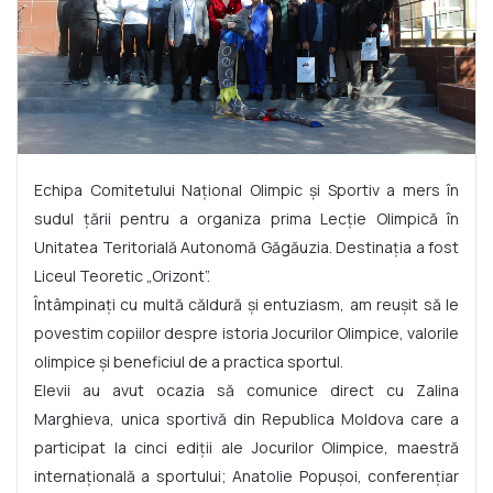
Echipa Comitetului Național Olimpic și Sportiv a mers în
sudul țării pentru a organiza prima Lecție Olimpică în
Unitatea Teritorială Autonomă Găgăuzia. Destinația a fost
Liceul Teoretic „Orizont”.
Întâmpinați cu multă căldură și entuziasm, am reușit să le
povestim copiilor despre istoria Jocurilor Olimpice, valorile
olimpice și beneficiul de a practica sportul.
Elevii au avut ocazia să comunice direct cu Zalina
Marghieva, unica sportivă din Republica Moldova care a
participat la cinci ediții ale Jocurilor Olimpice, maestră
internațională a sportului; Anatolie Popușoi, conferențiar