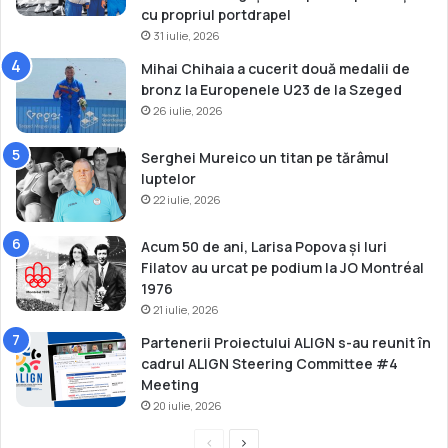
cu propriul portdrapel
31 iulie, 2026
Mihai Chihaia a cucerit două medalii de
bronz la Europenele U23 de la Szeged
26 iulie, 2026
Serghei Mureico un titan pe tărâmul
luptelor
22 iulie, 2026
Acum 50 de ani, Larisa Popova și Iuri
Filatov au urcat pe podium la JO Montréal
1976
21 iulie, 2026
Partenerii Proiectului ALIGN s-au reunit în
cadrul ALIGN Steering Committee #4
Meeting
20 iulie, 2026
P
P