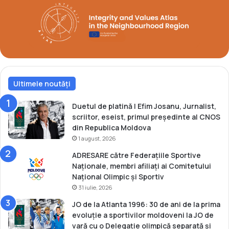
d
o
I
T
F
Ultimele noutăți
Duetul de platină | Efim Josanu, Jurnalist,
scriitor, eseist, primul președinte al CNOS
din Republica Moldova
1 august, 2026
ADRESARE către Federațiile Sportive
Naționale, membri afiliați ai Comitetului
Național Olimpic și Sportiv
31 iulie, 2026
JO de la Atlanta 1996: 30 de ani de la prima
evoluție a sportivilor moldoveni la JO de
vară cu o Delegație olimpică separată și