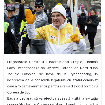
Preşedintele Comitetului Internaţional Olimpic, Thomas
Bach, intenţionează să viziteze Coreea de Nord după
Jocurile Olimpice de Iarnă de la Pyeongchang, în
încercarea de a consolida legăturile cu statul comunist
care a folosit evenimentul pentru a relua dialogul politic cu
Coreea de Sud.
Bach a declarat că va efectua această vizită la invitaţia
conducătorilor din Coreea de Nord şi pentru a normaliza