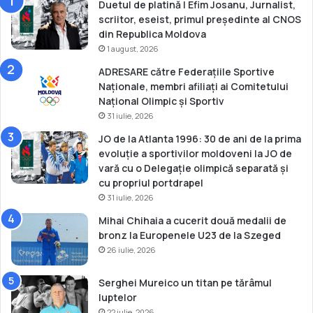
Duetul de platină | Efim Josanu, Jurnalist,
scriitor, eseist, primul președinte al CNOS
din Republica Moldova
1 august, 2026
ADRESARE către Federațiile Sportive
Naționale, membri afiliați ai Comitetului
Național Olimpic și Sportiv
31 iulie, 2026
JO de la Atlanta 1996: 30 de ani de la prima
evoluție a sportivilor moldoveni la JO de
vară cu o Delegație olimpică separată și
cu propriul portdrapel
31 iulie, 2026
Mihai Chihaia a cucerit două medalii de
bronz la Europenele U23 de la Szeged
26 iulie, 2026
Serghei Mureico un titan pe tărâmul
luptelor
22 iulie, 2026