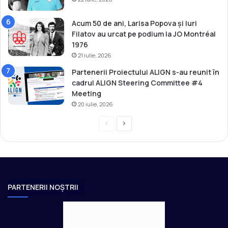
Acum 50 de ani, Larisa Popova și Iuri
Filatov au urcat pe podium la JO Montréal
1976
21 iulie, 2026
Partenerii Proiectului ALIGN s-au reunit în
cadrul ALIGN Steering Committee #4
Meeting
20 iulie, 2026
P
P
r
a
e
g
v
i
i
n
PARTENERII NOȘTRII
o
a
u
u
s
r