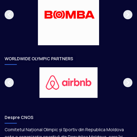
p
m
a
ă
g
t
e
o
a
r
e
WORLDWIDE OLYMPIC PARTNERS
Despre CNOS
Comitetul Național Olimpic și Sportiv din Republica Moldova
este o organizație sportivă din Republica Moldova, care își