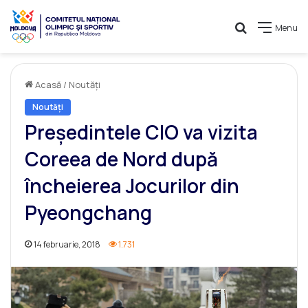
Caută
Menu
Acasă
/
Noutăți
Noutăți
Preşedintele CIO va vizita
Coreea de Nord după
încheierea Jocurilor din
Pyeongchang
14 februarie, 2018
1.731