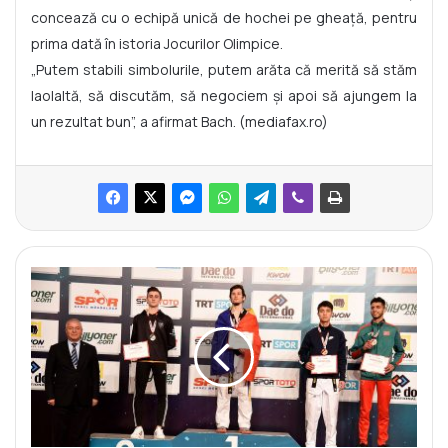
concează cu o echipă unică de hochei pe gheaţă, pentru
prima dată în istoria Jocurilor Olimpice.
„Putem stabili simbolurile, putem arăta că merită să stăm
laolaltă, să discutăm, să negociem şi apoi să ajungem la
un rezultat bun”, a afirmat Bach. (mediafax.ro)
S
t
e
p
a
n
D
i
m