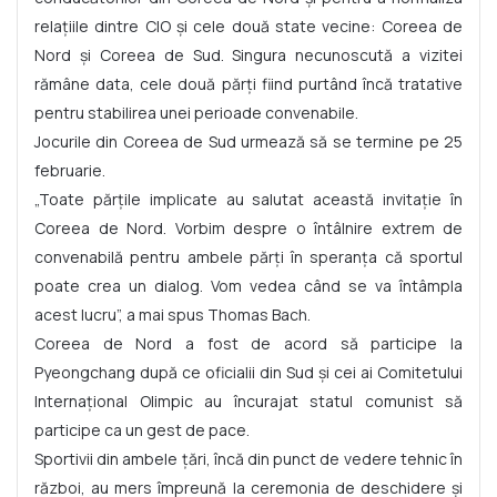
relaţiile dintre CIO şi cele două state vecine: Coreea de
Nord şi Coreea de Sud. Singura necunoscută a vizitei
rămâne data, cele două părţi fiind purtând încă tratative
pentru stabilirea unei perioade convenabile.
Jocurile din Coreea de Sud urmează să se termine pe 25
februarie.
„Toate părţile implicate au salutat această invitaţie în
Coreea de Nord. Vorbim despre o întâlnire extrem de
convenabilă pentru ambele părţi în speranţa că sportul
poate crea un dialog. Vom vedea când se va întâmpla
acest lucru”, a mai spus Thomas Bach.
Coreea de Nord a fost de acord să participe la
Pyeongchang după ce oficialii din Sud şi cei ai Comitetului
Internaţional Olimpic au încurajat statul comunist să
participe ca un gest de pace.
Sportivii din ambele ţări, încă din punct de vedere tehnic în
război, au mers împreună la ceremonia de deschidere şi