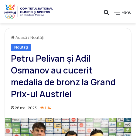
Caută
Menu
Acasă
/
Noutăți
Noutăți
Petru Pelivan și Adil
Osmanov au cucerit
medalia de bronz la Grand
Prix-ul Austriei
26 mai, 2023
1.114