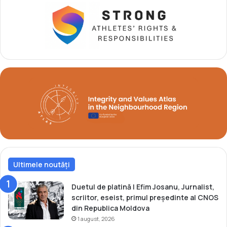
e
r
u
c
l
u
i
p
n
a
t
M
e
o
r
n
n
d
a
i
ț
a
i
l
o
ă
n
a
l
Ultimele noutăți
d
i
Duetul de platină | Efim Josanu, Jurnalist,
n
scriitor, eseist, primul președinte al CNOS
C
din Republica Moldova
i
1 august, 2026