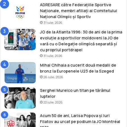
p
ADRESARE către Federațiile Sportive
r
Naționale, membri afiliați ai Comitetului
u
Național Olimpic și Sportiv
31 iulie, 2026
JO de la Atlanta 1996: 30 de ani de la prima
evoluție a sportivilor moldoveni la JO de
vară cu o Delegație olimpică separată și
cu propriul portdrapel
31 iulie, 2026
Mihai Chihaia a cucerit două medalii de
bronz la Europenele U23 de la Szeged
26 iulie, 2026
Serghei Mureico un titan pe tărâmul
luptelor
22 iulie, 2026
Acum 50 de ani, Larisa Popova și Iuri
Filatov au urcat pe podium la JO Montréal