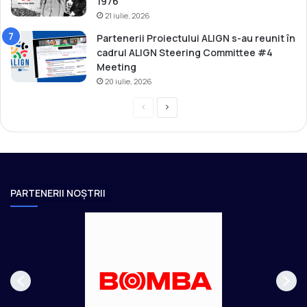
1976
21 iulie, 2026
Partenerii Proiectului ALIGN s-au reunit în
cadrul ALIGN Steering Committee #4
Meeting
20 iulie, 2026
P
P
r
a
e
g
v
i
i
n
PARTENERII NOȘTRII
o
a
u
u
s
r
p
m
a
ă
g
t