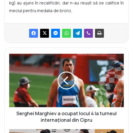
kg) au ajuns în recalificări, dar n-au reușit să se califice în
meciul pentru medalia de bronz.
S
e
r
g
h
e
i
M
a
r
Serghei Marghiev a ocupat locul 4 la turneul
g
internațional din Cipru
h
i
A