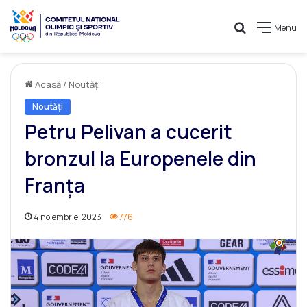
Caută
Menu
Acasă
/
Noutăți
Noutăți
Petru Pelivan a cucerit
bronzul la Europenele din
Franța
4 noiembrie, 2023
776