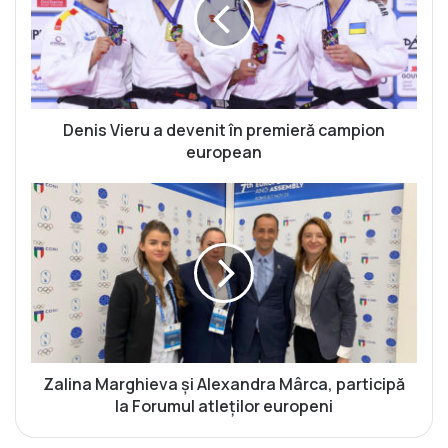
i
s
V
i
e
r
u
Denis Vieru a devenit în premieră campion
a
european
d
e
Z
v
a
e
l
n
i
i
n
t
a
î
M
n
a
p
r
r
g
Zalina Marghieva și Alexandra Mârca, participă
e
h
la Forumul atleților europeni
m
i
i
e