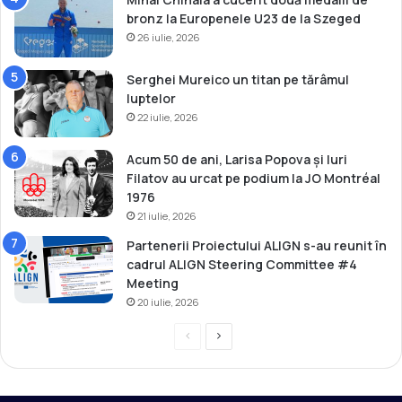
i
bronz la Europenele U23 de la Szeged
l
26 iulie, 2026
o
r
e
Serghei Mureico un titan pe tărâmul
u
luptelor
r
22 iulie, 2026
o
p
Acum 50 de ani, Larisa Popova și Iuri
e
Filatov au urcat pe podium la JO Montréal
n
1976
i
21 iulie, 2026
Partenerii Proiectului ALIGN s-au reunit în
cadrul ALIGN Steering Committee #4
Meeting
20 iulie, 2026
P
P
r
a
e
g