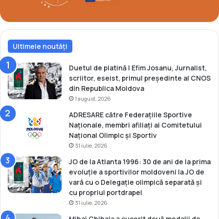
r
t
i
c
Ultimele noutăți
i
p
ă
Duetul de platină | Efim Josanu, Jurnalist,
l
scriitor, eseist, primul președinte al CNOS
a
din Republica Moldova
F
1 august, 2026
o
ADRESARE către Federațiile Sportive
r
Naționale, membri afiliați ai Comitetului
u
Național Olimpic și Sportiv
m
31 iulie, 2026
u
l
JO de la Atlanta 1996: 30 de ani de la prima
a
evoluție a sportivilor moldoveni la JO de
t
vară cu o Delegație olimpică separată și
l
cu propriul portdrapel
e
31 iulie, 2026
ț
Mihai Chihaia a cucerit două medalii de