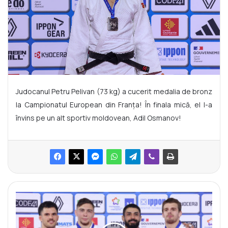
Judocanul Petru Pelivan (73 kg) a cucerit medalia de bronz
la Campionatul European din Franța! În finala mică, el l-a
învins pe un alt sportiv moldovean, Adil Osmanov!
D
e
n