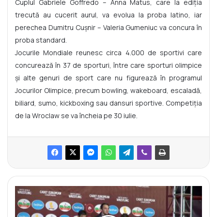
Cuplul Gabriele Goffredo – Anna Matus, care la ediția
trecută au cucerit aurul, va evolua la proba latino, iar
perechea Dumitru Cușnir – Valeria Gumeniuc va concura în
proba standard.
Jocurile Mondiale reunesc circa 4.000 de sportivi care
concurează în 37 de sporturi, între care sporturi olimpice
și alte genuri de sport care nu figurează în programul
Jocurilor Olimpice, precum bowling, wakeboard, escaladă,
biliard, sumo, kickboxing sau dansuri sportive. Competiția
de la Wroclaw se va încheia pe 30 iulie.
Î
n
c