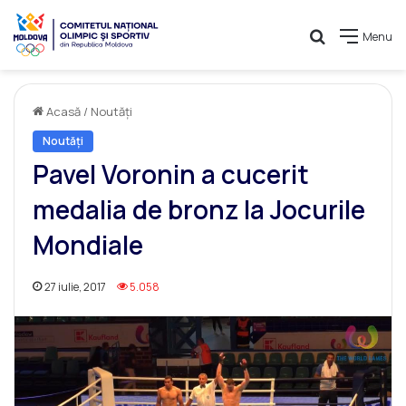
Caută
Menu
Acasă
/
Noutăți
Noutăți
Pavel Voronin a cucerit
medalia de bronz la Jocurile
Mondiale
27 iulie, 2017
5.058