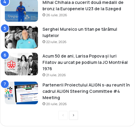
Mihai Chihaia a cucerit două medalii de
l
bronz la Europenele U23 de la Szeged
U
26 iulie, 2026
-
2
3
Serghei Mureico un titan pe tărâmul
luptelor
22 iulie, 2026
Acum 50 de ani, Larisa Popova și Iuri
Filatov au urcat pe podium la JO Montréal
1976
21 iulie, 2026
Partenerii Proiectului ALIGN s-au reunit în
cadrul ALIGN Steering Committee #4
Meeting
20 iulie, 2026
P
P
r
a
e
g