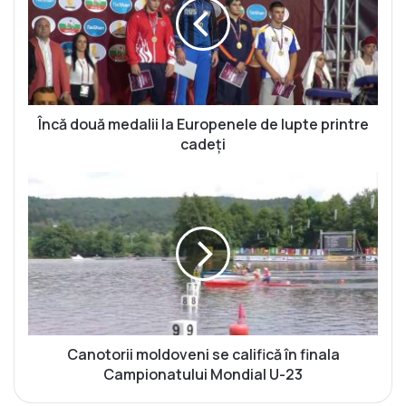
ă
d
o
u
ă
m
e
Încă două medalii la Europenele de lupte printre
d
cadeți
a
l
C
i
a
i
n
l
o
a
t
E
o
u
r
r
i
o
i
p
m
Canotorii moldoveni se califică în finala
e
o
Campionatului Mondial U-23
n
l