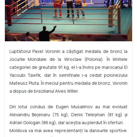
Luptătorul Pavel Voronin a câștigat medalia de bronz la
Jocurile Mondiale de la Wroclaw (Polonia). În limitele
categoriei de greutate 91 kg, el l-a învins pe marocanul El
Yacoubi Tawfik, dar în semifinale i-a cedat polonezului
Mateusz Pluta. În meciul pentru medalia de bronz, Voronin
a dispus de brazilianul Alves Willer.
Din lotul condus de Eugen Musalimov au mai evoluat
Alexandru Bejenaru (75 kg), Denis Teleșman (81 kg) și
Adrian Gologan (86 kg), dar aceștia au pierdut în sferturi.
Moldova va mai avea reprezentanți la dansurile sportive.