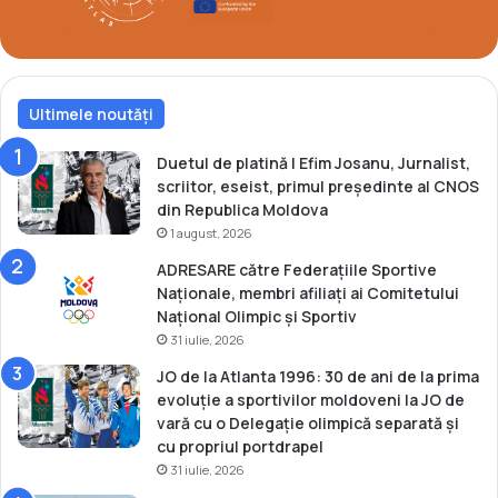
i
l
a
C
a
Ultimele noutăți
m
p
i
Duetul de platină | Efim Josanu, Jurnalist,
o
scriitor, eseist, primul președinte al CNOS
n
din Republica Moldova
a
1 august, 2026
t
ADRESARE către Federațiile Sportive
u
Naționale, membri afiliați ai Comitetului
l
Național Olimpic și Sportiv
u
31 iulie, 2026
i
M
JO de la Atlanta 1996: 30 de ani de la prima
o
evoluție a sportivilor moldoveni la JO de
n
vară cu o Delegație olimpică separată și
d
cu propriul portdrapel
i
31 iulie, 2026
a