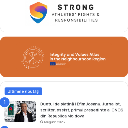
d
u
A
l
b
o
t
Ultimele noutăți
Duetul de platină | Efim Josanu, Jurnalist,
scriitor, eseist, primul președinte al CNOS
din Republica Moldova
1 august, 2026