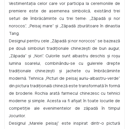
Vestimentația celor care vor participa la ceremoniile de
premiere este de asemenea simbolică, existând trei
seturi de îmbrăcăminte cu trei teme: „Zăpadă și nor
norocos”, „Peisaj mare” și „Zăpadă zburătoare în dinastia
Tang.
Designul pentru cele „Zăpadă și nor norocos” se bazează
pe două simboluri tradiționale chinezești de bun augur,
„Zăpada” și „Nori”. Culorile sunt albastru deschis și roșu
lumina soarelui, combinându-se cu gulerele drepte
tradiționale chinezești și jachete cu îmbrăcăminte
modernă. Tehnica „Picturi de peisaj auriu-albastru-verde”
din pictura tradițională chineză este transformată în formă
de broderie. Rochia arată farmecul chinezesc cu tehnici
moderne și simple. Acesta va fi afișat în toate locurile de
competiție ale evenimentelor de zăpadă în timpul
Jocurilor.
Designul „Marele peisaj” este inspirat dintr-o pictură