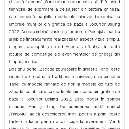
chineză faimoasă „O mie de mile de munți și râuri”, folosind
tehnicile de exprimare a peisajelor din pictura chineză,
care combină imaginile tradiționale chinezești de peisaj cu
umbrele munților din grafica de bază a Jocurilor Beijing
2022. Acesta îmbină clasicul și modernul. Peisajul albastru
și alb pe îmbrăcăminte realizează un aspect vizual simplu,
elegant, proaspăt și neted. Acesta va fi afișat în toate
locurile de competiție ale evenimentelor de gheață din
timpul Jocurilor.
Designul seriei „Zăpadă zburătoare în dinastia Tang” este
inspirat de țesăturile tradiționale chinezești ale dinastiei
Tang, cu modele rafinate de flori și modele de fulgi de
zăpadă, combinate cu modelele luminoase din grafica de
bază a Jocurilor Beijing 2022. Este bogat în spiritul
dinastiei Han și Tang. De asemenea, arată spiritul
„Timpului”, adică deschiderea inimii pentru a primi toate
țările din lume pentru a participa la eveniment. Vor fi
folosite în spectacolele din Piața Medaliilor în timpul