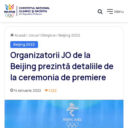
Caută
Menu
Acasă
/
Jocuri Olimpice
/
Beijing 2022
Beijing 2022
Organizatorii JO de la
Beijing prezintă detaliile de
la ceremonia de premiere
14 ianuarie, 2022
1.222