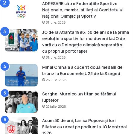
ADRESARE către Federațiile Sportive
Naționale, membri afiliați ai Comitetului
Național Olimpic și Sportiv
31 iulie, 2026
JO de la Atlanta 1996: 30 de ani de la prima
evoluție a sportivilor moldoveni la JO de
vară cu o Delegație olimpică separată și
cu propriul portdrapel
31 iulie, 2026
Mihai Chihaia a cucerit două medalii de
bronz la Europenele U23 de la Szeged
26 iulie, 2026
Serghei Mureico un titan pe tărâmul
luptelor
22 iulie, 2026
Acum 50 de ani, Larisa Popova și Iuri
Filatov au urcat pe podium la JO Montréal
1976