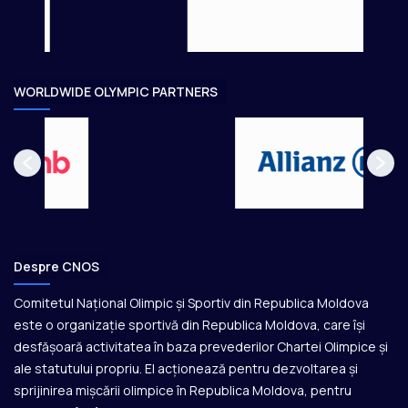
e
o
a
r
e
WORLDWIDE OLYMPIC PARTNERS
Despre CNOS
Comitetul Național Olimpic și Sportiv din Republica Moldova
este o organizație sportivă din Republica Moldova, care își
desfășoară activitatea în baza prevederilor Chartei Olimpice și
ale statutului propriu. El acționează pentru dezvoltarea și
sprijinirea mișcării olimpice în Republica Moldova, pentru