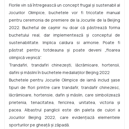
Florile vin să întregească un concept frugal și sustenabil al
Jocurilor Olimpice, buchetele vor fi tricotate manual
pentru ceremonia de premiere de la Jocurile de la Beijing
2022. Buchetul de cașmir nu doar că păstrează forma
buchetului real, dar implementează și conceptul de
sustenabilitate. Implica caldura si armonie. Poate fi
păstrat pentru totdeauna și poate deveni „floarea
olimpică veșnică”.
Trandafiri, trandafiri chinezești, lăcrămioare, hortensii,
dafini și măslini în buchetele medaliaților Beijing 2022
Buchetele pentru Jocurile Olimpice de iarnă includ șase
tipuri de flori printre care trandafir, trandafir chinezesc,
lăcrămioare, hortensie, dafin și măslin, care simbolizează
prietenia, tenacitatea, fericirea, unitatea, victoria și
pacea. Albastrul panglicii este din paleta de culori a
Jocurilor Beijing 2022, care evidențiază elementele
sporturilor pe gheață și zăpadă.