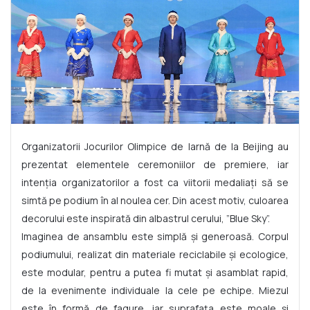
Organizatorii Jocurilor Olimpice de Iarnă de la Beijing au
prezentat elementele ceremoniilor de premiere, iar
intenția organizatorilor a fost ca viitorii medaliați să se
simtă pe podium în al noulea cer. Din acest motiv, culoarea
decorului este inspirată din albastrul cerului, ”Blue Sky”.
Imaginea de ansamblu este simplă și generoasă. Corpul
podiumului, realizat din materiale reciclabile și ecologice,
este modular, pentru a putea fi mutat și asamblat rapid,
de la evenimente individuale la cele pe echipe. Miezul
este în formă de fagure, iar suprafața este moale și