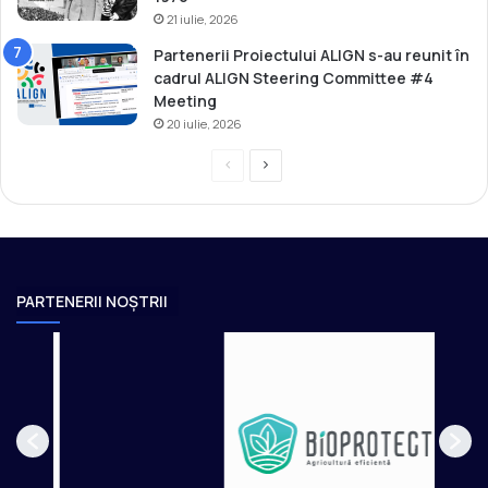
21 iulie, 2026
Partenerii Proiectului ALIGN s-au reunit în
cadrul ALIGN Steering Committee #4
Meeting
20 iulie, 2026
P
P
r
a
e
g
v
i
i
n
PARTENERII NOȘTRII
o
a
u
u
s
r
p
m
a
ă
g
t