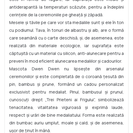
antiderapantă la temperaturi scăzute, pentru a îndeplini
cerințele de la ceremoniile pe gheață și zăpadă.
Mesele și tăvile pe care vor sta medaliile sunt și ele în ton
cu podiumul. Tava, în tonuri de albastru și alb, are o formă
care seamănă cu o carte deschisă, și, de asemenea, este
realizată din materiale ecologice, iar suprafața este
căptușită cu un material cu silicon, anti-alunecare pentru a
preveni în mod eficient alunecarea medaliilor și cadourilor.
Mascota Dwen Dwen nu lipsește din arsenalul
ceremoniilor și este completată de o coroană țesută din
pin, bambus și prune, formând un cadou personalizat
exclusivist pentru medaliat. Pinul, bambusul și prunul,
cunoscuți drept „Trei Prieteni ai Frigului”, simbolizează
tenacitatea, vitalitatea viguroasă și exprimă laude,
respect și urări de bine medaliatului. Forma este realizată
din bumbac auriu umplut, moale și cald, și de asemenea,
ușor de ținut în mână.