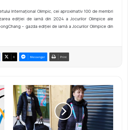
itetului Internațional Olimpic, cei aproximativ 100 de membri
izarea ediției de iarnă din 2024 a Jocurilor Olimpice ale
ngChang – gazda ediției de iarnă a Jocurilor Olimpice din
X
Messenger
Print
D
e
b
u
t
u
l