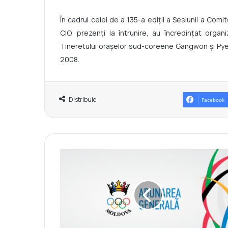
În cadrul celei de a 135-a ediții a Sesiunii a Com
CIO, prezenți la întrunire, au încredințat organ
Tineretului orașelor sud-coreene Gangwon și Pyeo
2008.
Distribuie
Facebook
A
d
u
n
a
r
e