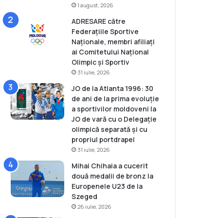
1 august, 2026
ADRESARE către
Federațiile Sportive
Naționale, membri afiliați
ai Comitetului Național
Olimpic și Sportiv
31 iulie, 2026
JO de la Atlanta 1996: 30
de ani de la prima evoluție
a sportivilor moldoveni la
JO de vară cu o Delegație
olimpică separată și cu
propriul portdrapel
31 iulie, 2026
Mihai Chihaia a cucerit
două medalii de bronz la
Europenele U23 de la
Szeged
26 iulie, 2026