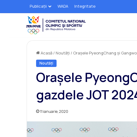
Publicații
WADA
Integritate
Acasă
/
Noutăți
/
Orașele PyeongChang și Gangwon
Noutăți
Orașele PyeongC
gazdele JOT 202
11 ianuarie, 2020