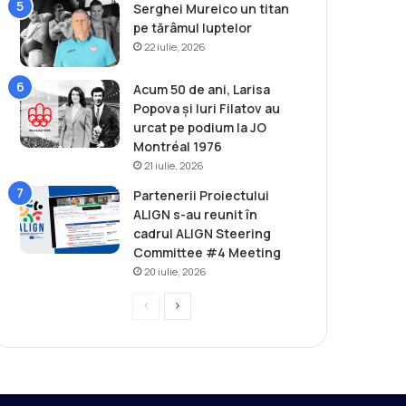
Serghei Mureico un titan
pe tărâmul luptelor
22 iulie, 2026
Acum 50 de ani, Larisa
Popova și Iuri Filatov au
urcat pe podium la JO
Montréal 1976
21 iulie, 2026
Partenerii Proiectului
ALIGN s-au reunit în
cadrul ALIGN Steering
Committee #4 Meeting
20 iulie, 2026
P
P
r
a
e
g
v
i