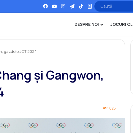
Facebook
YouTube
Instagram
Telegram
TikTok
Office
DESPRE NOI
JOCURI OL
, gazdele JOT 2024
hang și Gangwon,
4
1.625