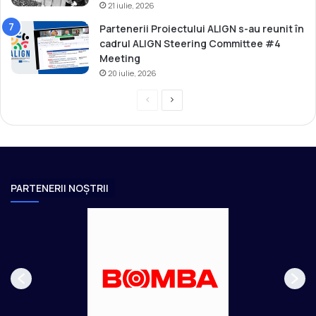
21 iulie, 2026
Partenerii Proiectului ALIGN s-au reunit în
cadrul ALIGN Steering Committee #4
Meeting
20 iulie, 2026
P
P
r
a
e
g
v
i
i
n
PARTENERII NOȘTRII
o
a
u
u
s
r
p
m
a
ă
g
t