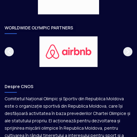
e
o
a
r
e
WORLDWIDE OLYMPIC PARTNERS
Despre CNOS
Comitetul Național Olimpic și Sportiv din Republica Moldova
este o organizație sportivă din Republica Moldova, care își
desfășoară activitatea în baza prevederilor Chartei Olimpice și
ale statutului propriu. El acționează pentru dezvoltarea și
sprijinirea mișcării olimpice în Republica Moldova, pentru
cultivarea în rândul tineretului a interesului pentru sport și a