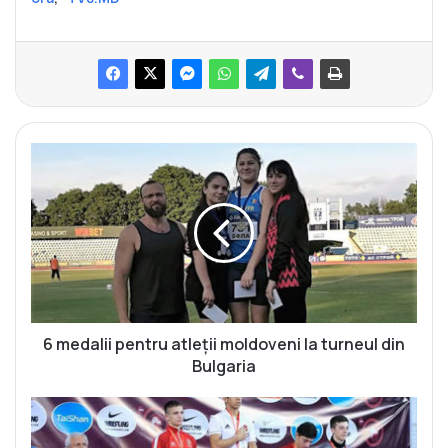
6
m
e
d
a
l
i
i
p
e
6 medalii pentru atleții moldoveni la turneul din
n
Bulgaria
t
r
M
u
e
a