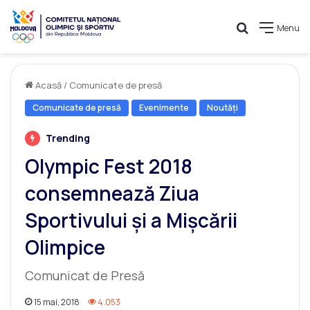
Caută
Menu
Acasă
/
Comunicate de presă
Comunicate de presă
Evenimente
Noutăți
Trending
Olympic Fest 2018
consemnează Ziua
Sportivului și a Mișcării
Olimpice
Comunicat de Presă
15 mai, 2018
4.053