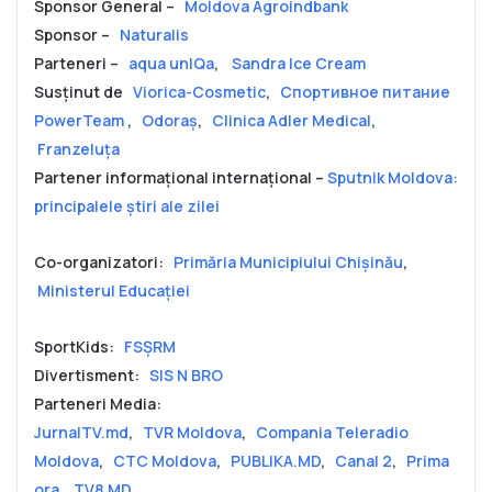
Sponsor General –
Moldova Agroindbank
Sponsor –
Naturalis
Parteneri –
aqua unIQa
,
Sandra Ice Cream
Susținut de
Viorica-Cosmetic
,
Спортивное питание
PowerTeam
,
Odoraş
,
Clinica Adler Medical
,
Franzeluța
Partener informațional internațional –
Sputnik Moldova:
principalele știri ale zilei
Co-organizatori:
Primăria Municipiului Chișinău
,
Ministerul Educației
SportKids:
FSŞRM
Divertisment:
SIS N BRO
Parteneri Media:
JurnalTV.md
,
TVR Moldova
,
Compania Teleradio
Moldova
,
CTC Moldova
,
PUBLIKA.MD
,
Canal 2
,
Prima
ora
,
TV8.MD