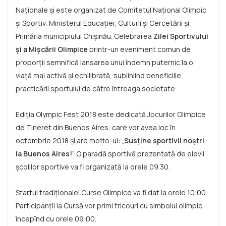
Naționale și este organizat de Comitetul Național Olimpic
și Sportiv, Ministerul Educației, Culturii și Cercetării și
Primăria municipiului Chișinău. Celebrarea
Zilei Sportivului
și a Mișcării Olimpice
printr-un eveniment comun de
proporții semnifică lansarea unui îndemn puternic la o
viață mai activă și echilibrată, subliniind beneficiile
practicării sportului de către întreaga societate.
Ediția Olympic Fest 2018 este dedicată Jocurilor Olimpice
de Tineret din Buenos Aires, care vor avea loc în
octombrie 2018 și are motto-ul: „
Susține sportivii noștri
la Buenos Aires!
” O paradă sportivă prezentată de elevii
școlilor sportive va fi organizată la orele 09.30.
Startul tradiționalei Curse Olimpice va fi dat la orele 10:00.
Participanții la Cursă vor primi tricouri cu simbolul olimpic
începînd cu orele 09:00.