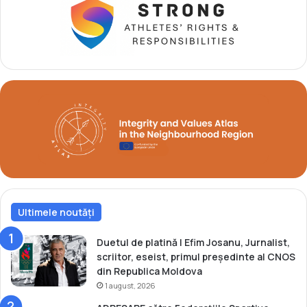
e
o
u
l
l
d
d
o
i
v
n
e
B
n
u
i
l
l
g
a
a
E
r
u
i
r
a
o
Ultimele noutăți
p
e
n
Duetul de platină | Efim Josanu, Jurnalist,
e
scriitor, eseist, primul președinte al CNOS
l
din Republica Moldova
e
1 august, 2026
d