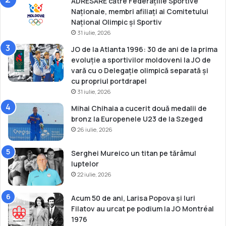
ADRESARE către Federațiile Sportive
e
Naționale, membri afiliați ai Comitetului
c
Național Olimpic și Sportiv
a
31 iulie, 2026
d
e
JO de la Atlanta 1996: 30 de ani de la prima
ț
evoluție a sportivilor moldoveni la JO de
i
vară cu o Delegație olimpică separată și
cu propriul portdrapel
31 iulie, 2026
Mihai Chihaia a cucerit două medalii de
bronz la Europenele U23 de la Szeged
26 iulie, 2026
Serghei Mureico un titan pe tărâmul
luptelor
22 iulie, 2026
Acum 50 de ani, Larisa Popova și Iuri
Filatov au urcat pe podium la JO Montréal
1976