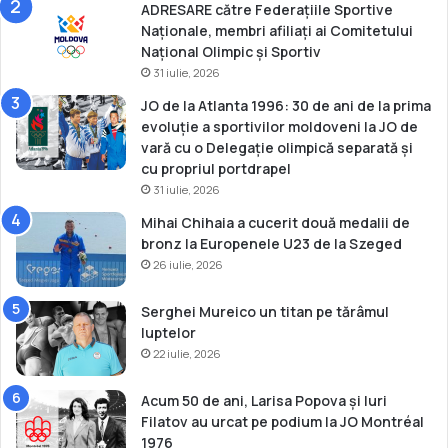
ADRESARE către Federațiile Sportive
r
Naționale, membri afiliați ai Comitetului
d
Național Olimpic și Sportiv
e
31 iulie, 2026
a
t
JO de la Atlanta 1996: 30 de ani de la prima
l
evoluție a sportivilor moldoveni la JO de
e
vară cu o Delegație olimpică separată și
t
cu propriul portdrapel
i
31 iulie, 2026
s
Mihai Chihaia a cucerit două medalii de
m
bronz la Europenele U23 de la Szeged
26 iulie, 2026
Serghei Mureico un titan pe tărâmul
luptelor
22 iulie, 2026
Acum 50 de ani, Larisa Popova și Iuri
Filatov au urcat pe podium la JO Montréal
1976