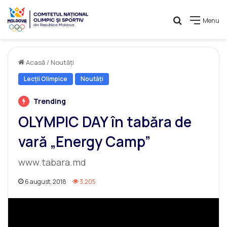
Caută
Menu
Acasă
/
Noutăți
Lecții Olimpice
Noutăți
Trending
OLYMPIC DAY în tabăra de
vară „Energy Camp”
www.tabara.md
6 august, 2018
3.205