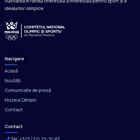
cultivarea în rândul tineretului a interesului pentru sport și a
idealurilor olimpice.
Navigare
Acasă
Noutăți
Comunicate de presă
Muzeul Olimpic
Contact
Contact
Tel:
+373 (22) 22-31-83