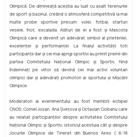
Olimpică. De dimineață aceștia au luat cu asalt terenurile
de sport și bazinul, creând o atmosferă competitivă la mai
multe probe sportive precum: volei, fotbal, starturi
vesele, înot, escalada. Alături de ei a fost și Mascota
Olimpică care a devenit un adevărat simbol al prieteniei,
excelenței și performanței. La finalul activității toti
participanții dar și cei mai aprigi sportivi au primit premii din
partea Comitetului Național Olimpic și Sportiv, fiind
îndemnați pe viitor să devină cei mai activi voluntari
olimpici dar și adevărați promotori ai sportului și Mișcării
Olimpice.
Moderatori ai evenimentului au fost membrii echipei
CNOS: Cornel Josan, Ana Șvețova și Octavian Ciobanu care
au relatat participanților despre activitatea Comitetului
Național Olimpic și Sportiv, istoricul acestuia cât și despre
Jocurile Olimpice de Tineret din Buenos Aires ( 6-18