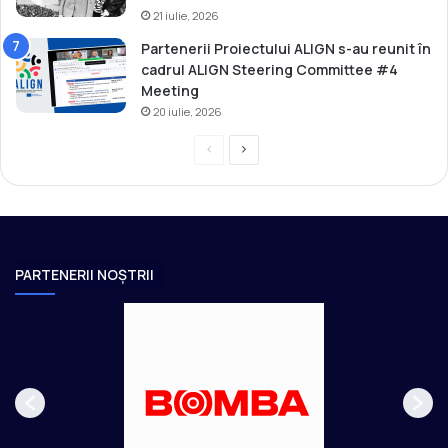
21 iulie, 2026
Partenerii Proiectului ALIGN s-au reunit în
cadrul ALIGN Steering Committee #4
Meeting
20 iulie, 2026
P
P
r
a
e
g
v
i
i
n
PARTENERII NOȘTRII
o
a
u
u
s
r
p
m
a
ă
g
t