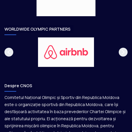
e
o
a
r
e
WORLDWIDE OLYMPIC PARTNERS
Despre CNOS
Comitetul Național Olimpic și Sportiv din Republica Moldova
este o organizație sportivă din Republica Moldova, care își
desfășoară activitatea în baza prevederilor Chartei Olimpice și
ale statutului propriu. El acționează pentru dezvoltarea și
sprijinirea mișcării olimpice în Republica Moldova, pentru